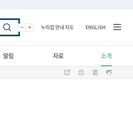
누리집 안내 지도
ENGLISH
전체 
축소
확대
알림
자료
소개
주소 복사
프린트
점자파일 내려받기
점자뷰어 보