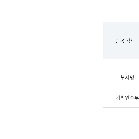
국
립
국
어
원
F
항목 검색
조
o
직
r
도
m
국
어
부서명
원
원
조
장
기획연수부
직
기
및
획
업
연
무
수
소
부
개
기