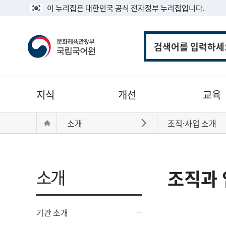
이 누리집은 대한민국 공식 전자정부 누리집입니다.
통
합
검
색
주
지식
개선
교육
메
뉴
현
Home
소개
조직·사업 소개
바로가기
재
위
치:
소개
조직과 
기관 소개