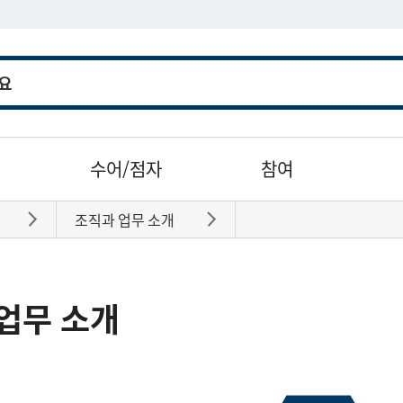
수어/점자
참여
조직과 업무 소개
바로가기
바로가기
업무 소개