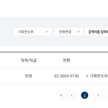
기획연수부
전화번호
직위/직급
전화
부장
02-2669-9730
ㅇ 기획연수부
첫 페이지
이전 페이지
다
1