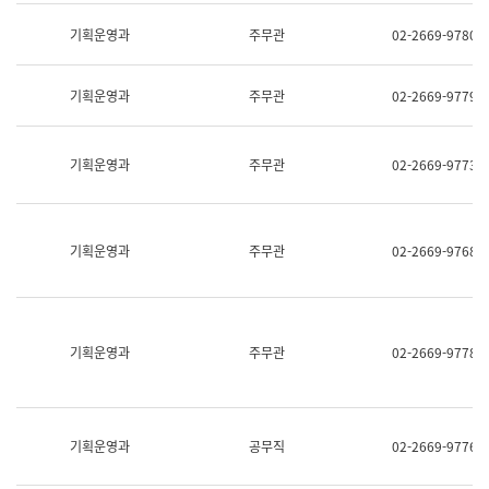
명,
교
직
기획운영과
주무관
02-2669-9780
육
위/
연
직
수
급,
과
기획운영과
주무관
02-2669-9779
전
어
화,
문
담
연
당
기획운영과
주무관
02-2669-9773
구
업
실
무)
어
문
연
기획운영과
주무관
02-2669-9768
구
과
어
문
연
구
기획운영과
주무관
02-2669-9778
과
(사
전
팀)
언
기획운영과
공무직
02-2669-9776
어
정