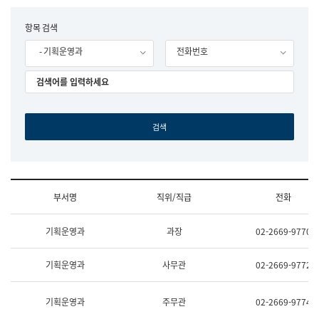
립
국
F
항목 검색
어
o
원
- 기획운영과
전화번호
r
조
m
직
도
국
어
원
원
장
기
획
연
수
부서명
직위/직급
전화
부
기
조
획
기획운영과
과장
02-2669-9770
직
운
및
영
업
과
기획운영과
사무관
02-2669-9772
무
공
소
공
개
언
기획운영과
주무관
02-2669-9774
(부
어
서
과