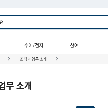
수어/점자
참여
조직과 업무 소개
바로가기
바로가기
업무 소개