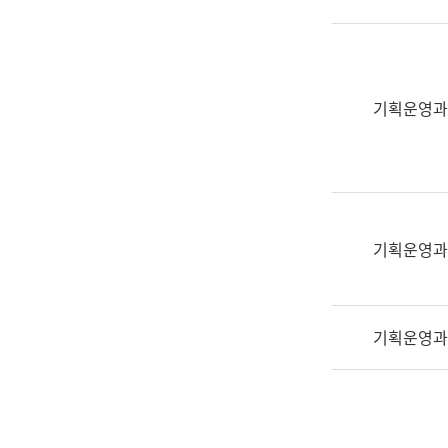
실
어
문
연
구
기획운영과
과
어
문
연
구
과
기획운영과
(사
전
팀)
기획운영과
언
어
정
보
과