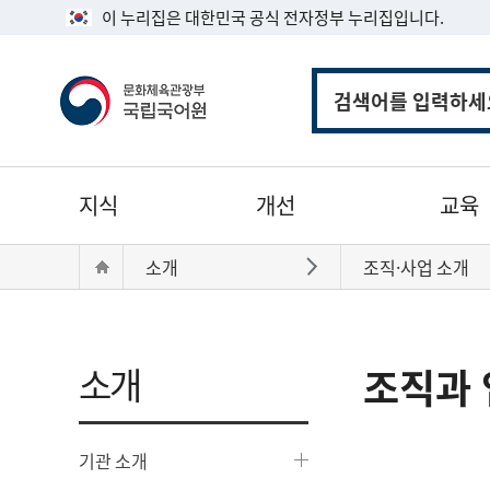
이 누리집은 대한민국 공식 전자정부 누리집입니다.
통
합
검
색
주
지식
개선
교육
메
뉴
현
Home
소개
조직·사업 소개
바로가기
재
위
치:
소개
조직과 
기관 소개