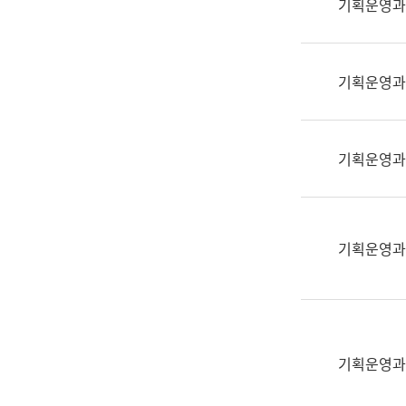
기획운영과
(부
획
서
운
명,
영
직
기획운영과
과
위/
공
직
공
급,
언
기획운영과
전
어
화,
과
담
교
당
육
기획운영과
업
연
무)
수
과
어
문
기획운영과
연
구