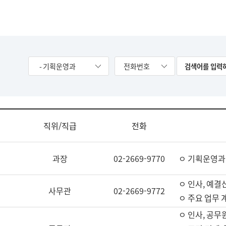
- 기획운영과
전화번호
직위/직급
전화
과장
02-2669-9770
ㅇ 기획운영과
ㅇ 인사, 예결산
사무관
02-2669-9772
ㅇ 주요 업무 
ㅇ 인사, 공무