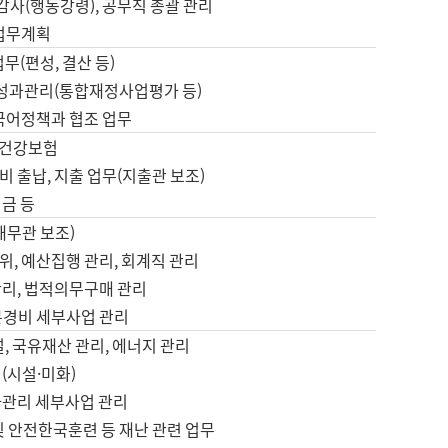
 감사(행동강령), 공무직 총괄 관리
 업무계획
업무(편성, 결산 등)
, 성과관리(통합재정사업평가 등)
 국어정책과 협조 업무
, 건강보험
 출납, 지출 업무(지출관 보조)
금 등
재무관 보조)
, 예산집행 관리, 회계직 관리
관리, 법적의무구매 관리
본경비 세부사업 관리
설, 국유재산 관리, 에너지 관리
(시설·미화)
사관리 세부사업 관리
및 안전한국훈련 등 재난 관련 업무