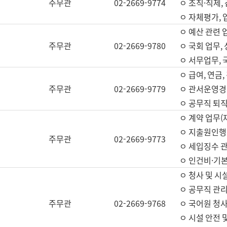
주무관
02-2669-9774
ㅇ 조직·직제,
ㅇ 자체평가,
ㅇ 예산 관련 
주무관
02-2669-9780
ㅇ 국회 업무
ㅇ 서무업무,
ㅇ 급여, 연금
주무관
02-2669-9779
ㅇ 관서운영경비
ㅇ 공무직 퇴직
ㅇ 계약 업무(
ㅇ 지출원인행위
주무관
02-2669-9773
ㅇ 세입징수 
ㅇ 인건비·기
ㅇ 청사 및 시
ㅇ 공무직 관리
주무관
02-2669-9768
ㅇ 국어원 청
ㅇ 시설 안전 