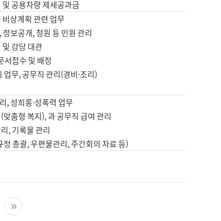
영 및 공용차량 제세공과금
등 비상계획 관련 업무
 정보공개, 청원 등 민원 관리
 및 강당 대관
 문서접수 및 배정
직 업무, 공무직 관리(경비·조리)
영
리, 성희롱·성폭력 업무
(맞춤형 복지), 과 공무직 급여 관리
리, 기록물 관리
규정 총괄, 우편물관리, 주간회의 자료 등)
영
다음 페이지
마지막 페이지