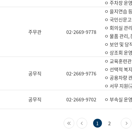
ㅇ 주차장 운
ㅇ 을지연습 
ㅇ 국민신문고,
ㅇ 회의실 관리
주무관
02-2669-9778
ㅇ 물품 관리,
ㅇ 보안 및 당
ㅇ 상조회 운
ㅇ 교육훈련관
ㅇ 선택적 복지
공무직
02-2669-9776
ㅇ 공용차량 관
ㅇ 서무 지원(
공무직
02-2669-9702
ㅇ 부속실 운
첫 페이지
이전 페이지
1
2