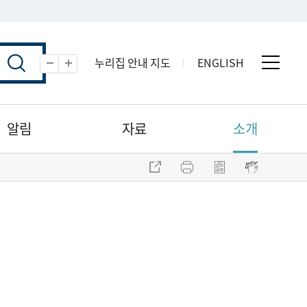
누리집 안내 지도
ENGLISH
전체 
축소
확대
알림
자료
소개
주소 복사
프린트
점자파일 내려받기
점자뷰어 보