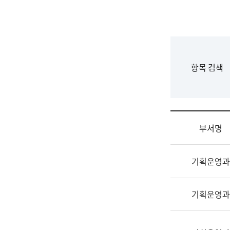
국
립
국
어
원
F
항목 검색
조
o
직
r
도
m
국
어
부서명
원
원
조
장
기획운영과
직
기
및
획
업
연
기획운영과
무
수
소
부
개
기