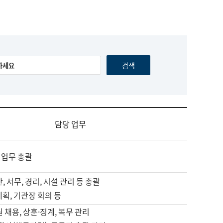
담당 업무
 업무 총괄
, 서무, 경리, 시설 관리 등 총괄
계획, 기관장 회의 등
원 채용, 상훈·징계, 복무 관리