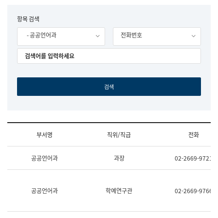
립
국
F
항목 검색
어
o
원
- 공공언어과
전화번호
r
조
m
직
도
국
어
원
원
장
기
획
연
수
부서명
직위/직급
전화
부
기
조
획
공공언어과
과장
02-2669-9721
직
운
및
영
업
과
무
공
공공언어과
학예연구관
02-2669-9766
소
공
개
언
(부
어
서
과