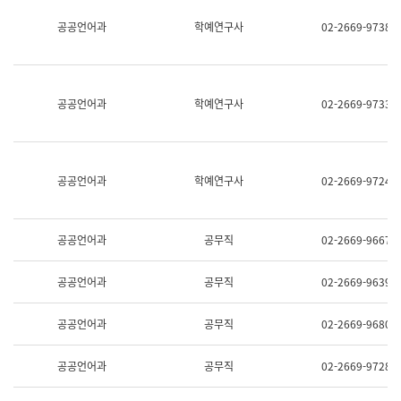
명,
교
공공언어과
학예연구사
02-2669-9738
직
육
위/
연
직
수
급,
과
전
어
공공언어과
학예연구사
02-2669-9733
화,
문
담
연
당
구
업
실
무)
어
공공언어과
학예연구사
02-2669-9724
문
연
구
과
공공언어과
공무직
02-2669-9667
어
문
연
공공언어과
공무직
02-2669-9639
구
과
(사
공공언어과
공무직
02-2669-9680
전
팀)
언
공공언어과
공무직
02-2669-9728
어
정