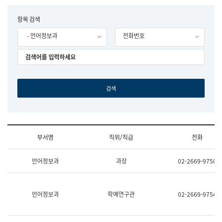
립
국
F
항목 검색
어
o
원
- 언어정보과
전화번호
r
조
m
직
도
국
어
원
원
장
기
획
연
수
부서명
직위/직급
전화
부
기
조
획
언어정보과
과장
02-2669-9750
직
운
및
영
업
과
무
공
언어정보과
학예연구관
02-2669-9754
소
공
개
언
(부
어
서
과