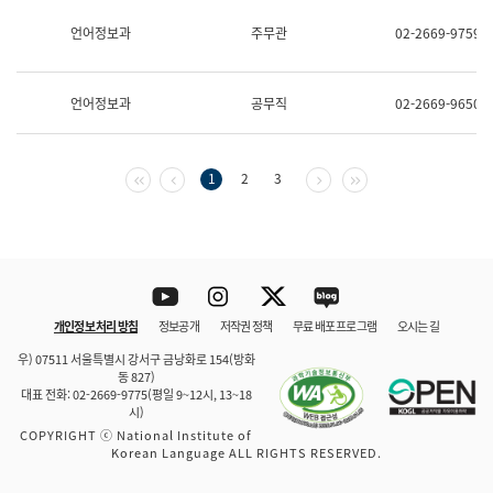
보
과
언어정보과
주무관
02-2669-9759
한
국
어
언어정보과
공무직
02-2669-9650
진
흥
과
수
첫 페이지
이전 페이지
다음 페이지
마지막 페이지
1
2
3
어
점
자
진
흥
과
Youtube
Instagram
Twitter
blog
개인정보 처리 방침
정보공개
저작권 정책
무료 배포 프로그램
오시는 길
바로 가기
문체부와 소속기관
우) 07511 서울특별시 강서구 금낭화로 154(방화
동 827)
대표 전화: 02-2669-9775(평일 9~12시, 13~18
시)
COPYRIGHT ⓒ National Institute of
Korean Language ALL RIGHTS RESERVED.