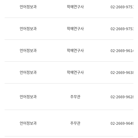
명,
교
언어정보과
학예연구사
02-2669-9751
직
육
위/
연
직
수
급,
과
언어정보과
학예연구사
02-2669-9753
전
어
화,
문
담
연
당
구
언어정보과
학예연구사
02-2669-9614
업
실
무)
어
문
연
언어정보과
학예연구사
02-2669-9638
구
과
어
문
연
언어정보과
주무관
02-2669-9628
구
과
(사
전
팀)
언어정보과
주무관
02-2669-9649
언
어
정