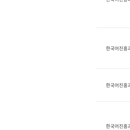
(부
획
서
운
명,
영
직
과
위/
공
직
공
급,
언
한국어진흥
전
어
화,
과
담
교
당
육
업
연
한국어진흥
무)
수
과
어
문
연
구
한국어진흥