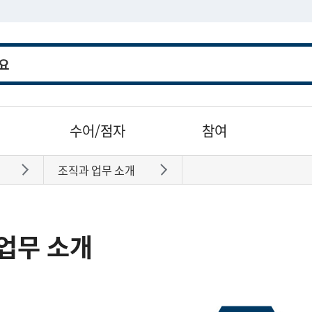
수어/점자
참여
조직과 업무 소개
바로가기
바로가기
업무 소개