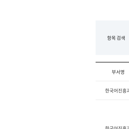
국
립
국
어
원
F
항목 검색
조
o
직
r
도
m
국
어
부서명
원
원
조
장
한국어진흥
직
기
및
획
업
연
무
수
소
부
개
기
한국어진흥