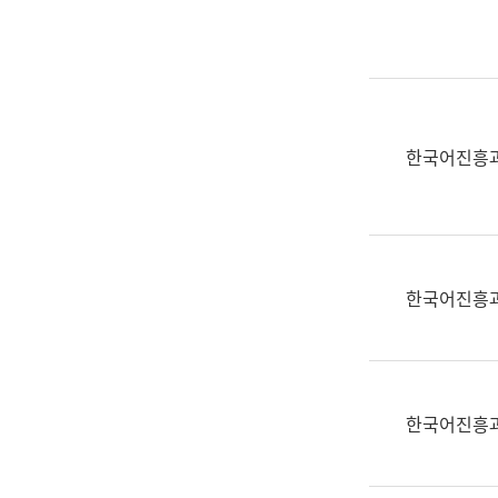
실
어
문
연
구
과
한국어진흥
어
문
연
구
과
한국어진흥
(사
전
팀)
언
어
한국어진흥
정
보
과