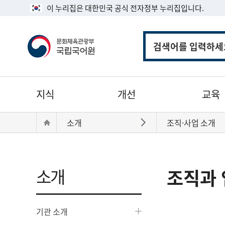
이 누리집은 대한민국 공식 전자정부 누리집입니다.
통
합
검
색
주
지식
개선
교육
메
뉴
현
Home
소개
조직·사업 소개
바로가기
재
위
치:
소개
조직과 
기관 소개