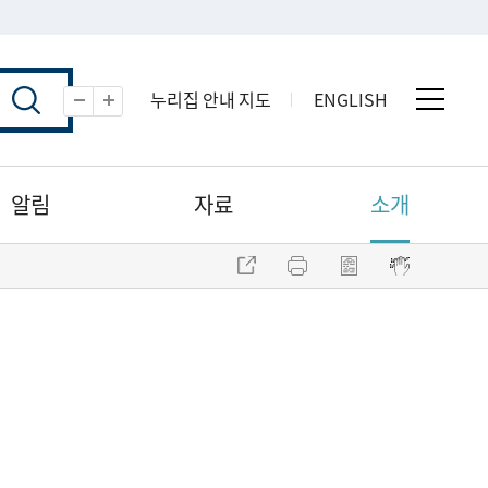
누리집 안내 지도
ENGLISH
전체 
축소
확대
알림
자료
소개
주소 복사
프린트
점자파일 내려받기
점자뷰어 보