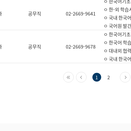
ㅇ 한국어기초
ㅇ 한-외 학습
과
공무직
02-2669-9641
ㅇ 국내 한국
ㅇ 국어원 발간
ㅇ 한국어기초
ㅇ 한국어 학
과
공무직
02-2669-9678
ㅇ 대내외 협력
ㅇ 국내 한국
첫 페이지
이전 페이지
1
2