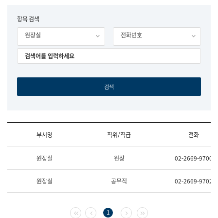
립
국
F
항목 검색
어
o
원
원장실
전화번호
r
조
m
직
도
국
어
원
원
장
기
획
연
수
부서명
직위/직급
전화
부
기
조
획
원장실
원장
02-2669-9700
직
운
및
영
업
과
원장실
공무직
02-2669-9702
무
공
소
공
개
언
(부
어
첫 페이지
이전 페이지
다음 페이지
마지막 페이지
1
서
과