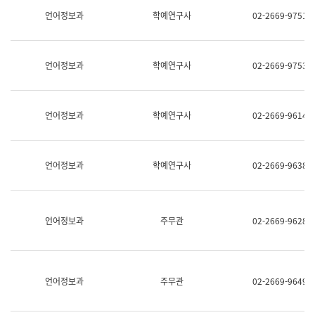
명,
교
언어정보과
학예연구사
02-2669-9751
직
육
위/
연
직
수
급,
과
언어정보과
학예연구사
02-2669-9753
전
어
화,
문
담
연
당
구
언어정보과
학예연구사
02-2669-9614
업
실
무)
어
문
연
언어정보과
학예연구사
02-2669-9638
구
과
어
문
연
언어정보과
주무관
02-2669-9628
구
과
(사
전
팀)
언어정보과
주무관
02-2669-9649
언
어
정