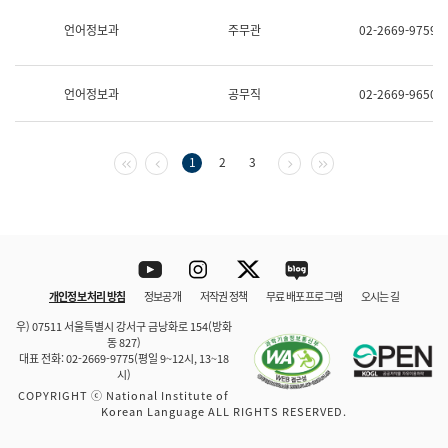
보
과
언어정보과
주무관
02-2669-9759
한
국
어
언어정보과
공무직
02-2669-9650
진
흥
과
수
첫 페이지
이전 페이지
다음 페이지
마지막 페이지
1
2
3
어
점
자
진
흥
과
Youtube
Instagram
Twitter
blog
개인정보 처리 방침
정보공개
저작권 정책
무료 배포 프로그램
오시는 길
바로 가기
문체부와 소속기관
우) 07511 서울특별시 강서구 금낭화로 154(방화
동 827)
대표 전화: 02-2669-9775(평일 9~12시, 13~18
시)
COPYRIGHT ⓒ National Institute of
Korean Language ALL RIGHTS RESERVED.