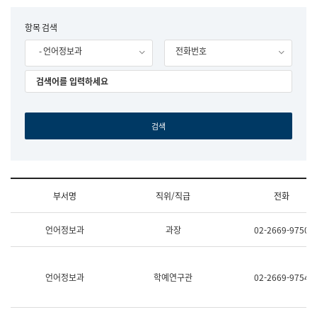
립
국
F
항목 검색
어
o
원
- 언어정보과
전화번호
r
조
m
직
도
국
어
원
원
장
기
획
연
수
부서명
직위/직급
전화
부
기
조
획
언어정보과
과장
02-2669-9750
직
운
및
영
업
과
무
공
언어정보과
학예연구관
02-2669-9754
소
공
개
언
(부
어
서
과