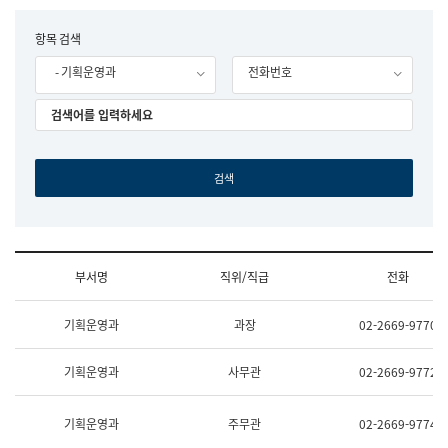
립
국
F
항목 검색
어
o
원
- 기획운영과
전화번호
r
조
m
직
도
국
어
원
원
장
기
획
연
수
부서명
직위/직급
전화
부
기
조
획
기획운영과
과장
02-2669-9770
직
운
및
영
업
과
기획운영과
사무관
02-2669-9772
무
공
소
공
개
언
기획운영과
주무관
02-2669-9774
(부
어
서
과