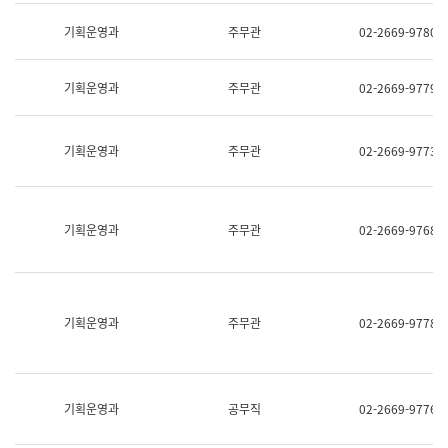
명,
교
직
기획운영과
주무관
02-2669-9780
육
위/
연
직
수
급,
과
기획운영과
주무관
02-2669-9779
전
어
화,
문
담
연
당
기획운영과
주무관
02-2669-9773
구
업
실
무)
어
문
연
기획운영과
주무관
02-2669-9768
구
과
어
문
연
구
기획운영과
주무관
02-2669-9778
과
(사
전
팀)
언
기획운영과
공무직
02-2669-9776
어
정