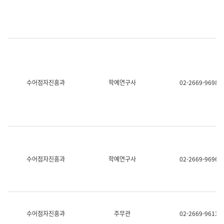
명,
교
직
육
위/
연
직
수
급,
과
전
어
화,
문
담
연
당
구
수어점자진흥과
학예연구사
02-2669-9698
업
실
무)
어
문
연
구
과
어
문
연
수어점자진흥과
학예연구사
02-2669-9696
구
과
(사
전
팀)
언
어
수어점자진흥과
주무관
02-2669-9613
정