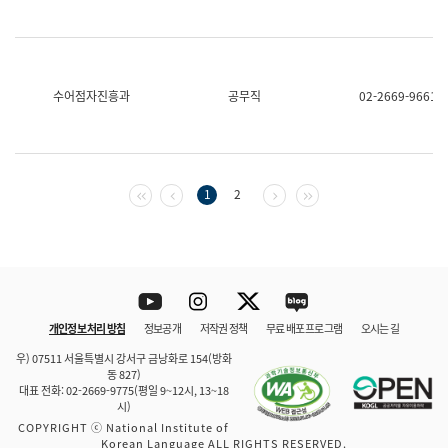
수어점자진흥과
공무직
02-2669-9661
첫 페이지
이전 페이지
다음 페이지
마지막 페이지
1
2
Youtube
Instagram
Twitter
blog
개인정보 처리 방침
정보공개
저작권 정책
무료 배포 프로그램
오시는 길
바로 가기
문체부와 소속기관
우) 07511 서울특별시 강서구 금낭화로 154(방화
동 827)
대표 전화: 02-2669-9775(평일 9~12시, 13~18
시)
COPYRIGHT ⓒ National Institute of
Korean Language ALL RIGHTS RESERVED.