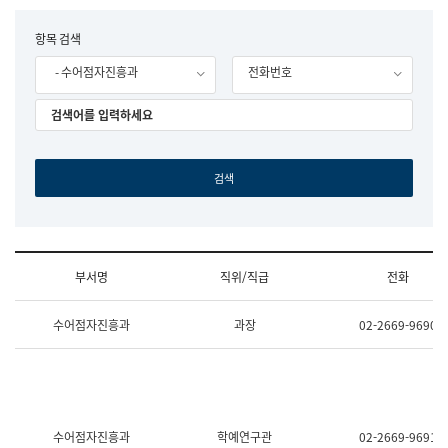
립
국
F
항목 검색
어
o
원
- 수어점자진흥과
전화번호
r
조
m
직
도
국
어
원
원
장
기
획
연
수
부서명
직위/직급
전화
부
기
조
획
수어점자진흥과
과장
02-2669-9690
직
운
및
영
업
과
무
공
소
공
개
언
(부
어
수어점자진흥과
학예연구관
02-2669-9691
서
과