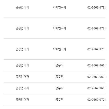
명,
교
공공언어과
학예연구사
02-2669-9738
직
육
위/
연
직
수
급,
과
전
어
공공언어과
학예연구사
02-2669-9733
화,
문
담
연
당
구
업
실
무)
어
공공언어과
학예연구사
02-2669-9724
문
연
구
과
공공언어과
공무직
02-2669-9667
어
문
연
공공언어과
공무직
02-2669-9639
구
과
(사
공공언어과
공무직
02-2669-9680
전
팀)
언
공공언어과
공무직
02-2669-9728
어
정