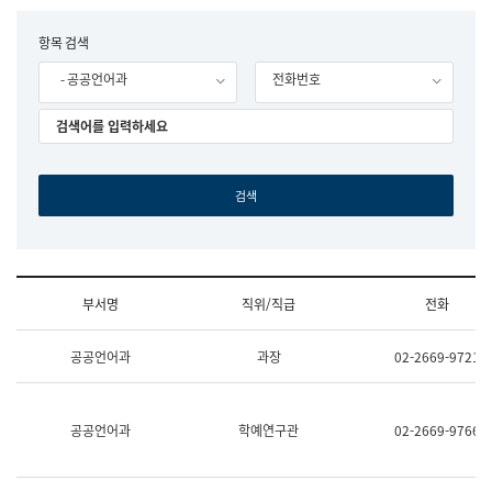
립
국
F
항목 검색
어
o
원
- 공공언어과
전화번호
r
조
m
직
도
국
어
원
원
장
기
획
연
수
부서명
직위/직급
전화
부
기
조
획
공공언어과
과장
02-2669-9721
직
운
및
영
업
과
무
공
공공언어과
학예연구관
02-2669-9766
소
공
개
언
(부
어
서
과