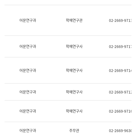
명,
교
직
육
위/
연
직
어문연구과
학예연구관
02-2669-9713
수
급,
과
전
어
화,
문
담
연
당
구
어문연구과
학예연구사
02-2669-9717
업
실
무)
어
문
연
어문연구과
학예연구사
02-2669-9714
구
과
어
문
어문연구과
학예연구사
02-2669-9712
연
구
과
(사
어문연구과
학예연구사
02-2669-9716
전
팀)
언
어
어문연구과
주무관
02-2669-9630
정