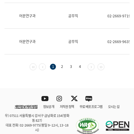
보
과
한
어문연구과
공무직
02-2669-9719
국
어
진
흥
과
어문연구과
공무직
02-2669-9635
수
어
점
자
진
첫 페이지
이전 페이지
다음 페이지
마지막 페이지
1
2
3
4
흥
과
Youtube
Instagram
Twitter
blog
개인정보 처리 방침
정보공개
저작권 정책
무료 배포 프로그램
오시는 길
바로 가기
문체부와 소속기관
우) 07511 서울특별시 강서구 금낭화로 154(방화
동 827)
대표 전화: 02-2669-9775(평일 9~12시, 13~18
시)