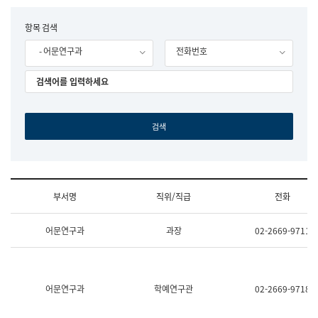
립
국
F
항목 검색
어
o
원
- 어문연구과
전화번호
r
조
m
직
도
국
어
원
원
장
기
획
연
수
부서명
직위/직급
전화
부
기
조
획
어문연구과
과장
02-2669-9711
직
운
및
영
업
과
무
공
소
공
어문연구과
학예연구관
02-2669-9718
개
언
(부
어
서
과