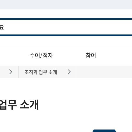
수어/점자
참여
조직과 업무 소개
바로가기
바로가기
업무 소개