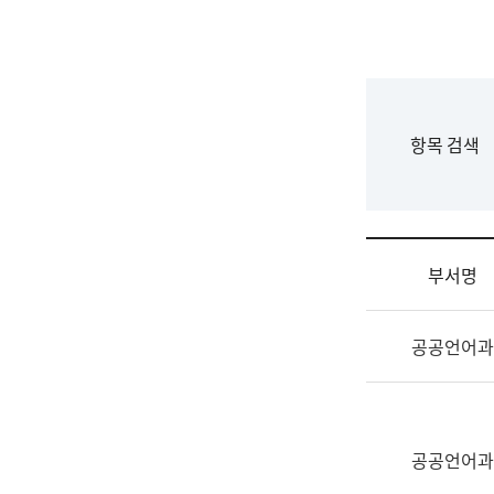
국
립
국
어
원
F
항목 검색
조
o
직
r
도
m
국
어
부서명
원
원
조
장
공공언어과
직
기
및
획
업
연
무
수
소
공공언어과
부
개
기