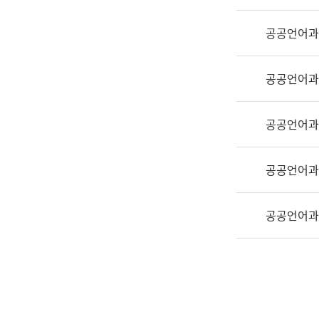
실
어
공공언어과
문
연
구
공공언어과
과
어
문
공공언어과
연
구
공공언어과
과
(사
전
공공언어과
팀)
언
어
정
보
과