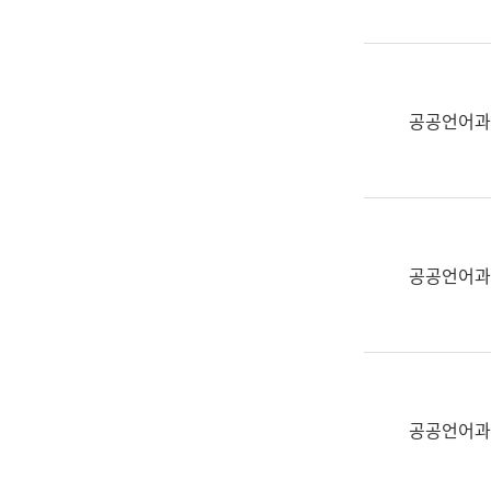
(부
획
서
운
명,
영
직
과
위/
공공언어과
공
직
공
급,
언
전
어
화,
과
담
교
공공언어과
당
육
업
연
무)
수
과
어
문
공공언어과
연
구