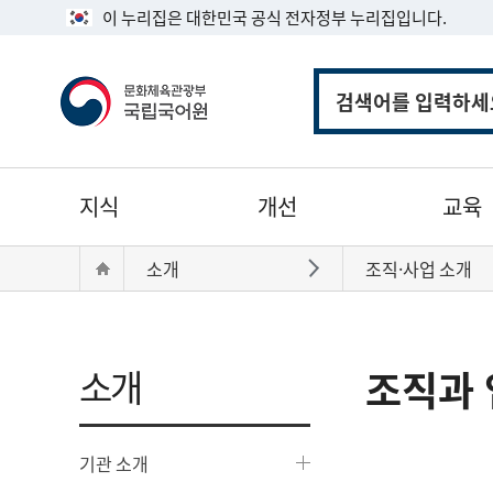
이 누리집은 대한민국 공식 전자정부 누리집입니다.
통
합
검
색
주
지식
개선
교육
메
뉴
현
Home
소개
조직·사업 소개
바로가기
재
위
치:
소개
조직과 
기관 소개