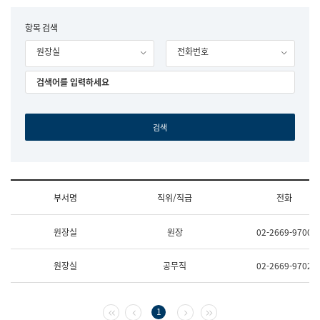
립
국
F
항목 검색
어
o
원
원장실
전화번호
r
조
m
직
도
국
어
원
원
장
기
획
연
수
부서명
직위/직급
전화
부
기
조
획
원장실
원장
02-2669-9700
직
운
및
영
업
과
원장실
공무직
02-2669-9702
무
공
소
공
개
언
(부
어
첫 페이지
이전 페이지
다음 페이지
마지막 페이지
1
서
과