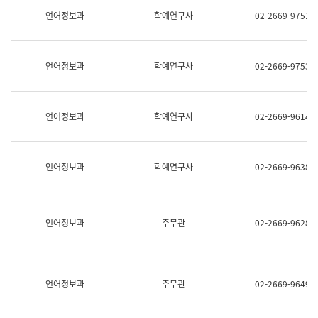
명,
교
언어정보과
학예연구사
02-2669-9751
직
육
위/
연
직
수
급,
과
언어정보과
학예연구사
02-2669-9753
전
어
화,
문
담
연
당
구
언어정보과
학예연구사
02-2669-9614
업
실
무)
어
문
연
언어정보과
학예연구사
02-2669-9638
구
과
어
문
연
언어정보과
주무관
02-2669-9628
구
과
(사
전
팀)
언어정보과
주무관
02-2669-9649
언
어
정