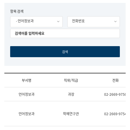
립
국
F
항목 검색
어
o
원
- 언어정보과
전화번호
r
조
m
직
도
국
어
원
원
장
기
획
연
수
부서명
직위/직급
전화
부
기
조
획
언어정보과
과장
02-2669-9750
직
운
및
영
업
과
무
공
언어정보과
학예연구관
02-2669-9754
소
공
개
언
(부
어
서
과