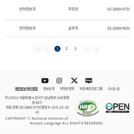
보
과
언어정보과
주무관
02-2669-9759
한
국
어
언어정보과
공무직
02-2669-9650
진
흥
과
수
첫 페이지
이전 페이지
다음 페이지
마지막 페이지
1
2
3
어
점
자
진
흥
과
Youtube
Instagram
Twitter
blog
개인정보 처리 방침
정보공개
저작권 정책
무료 배포 프로그램
오시는 길
바로 가기
문체부와 소속기관
우) 07511 서울특별시 강서구 금낭화로 154(방화
동 827)
대표 전화: 02-2669-9775(평일 9~12시, 13~18
시)
COPYRIGHT ⓒ National Institute of
Korean Language ALL RIGHTS RESERVED.