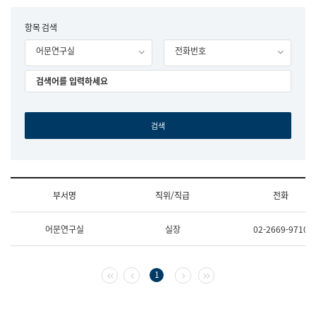
립
국
F
항목 검색
어
o
원
어문연구실
전화번호
r
조
m
직
도
국
어
원
원
장
기
획
연
수
부서명
직위/직급
전화
부
기
조
획
어문연구실
실장
02-2669-9710
직
운
및
영
업
과
무
공
첫 페이지
이전 페이지
다음 페이지
마지막 페이지
1
소
공
개
언
(부
어
서
과