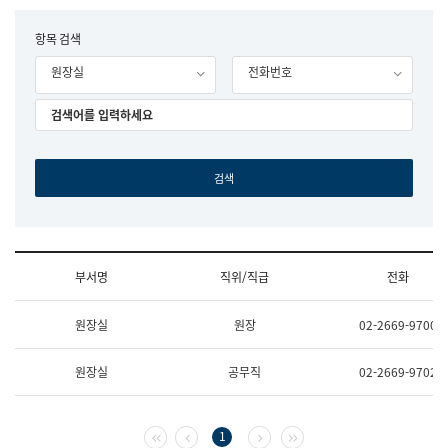
립
국
F
항목 검색
어
o
원
원장실
전화번호
r
조
m
직
도
국
어
원
원
장
기
획
연
수
부서명
직위/직급
전화
부
기
조
획
원장실
원장
02-2669-9700
직
운
및
영
업
과
원장실
공무직
02-2669-9702
무
공
소
공
개
언
(부
어
첫 페이지
이전 페이지
다음 페이지
마지막 페이지
1
서
과