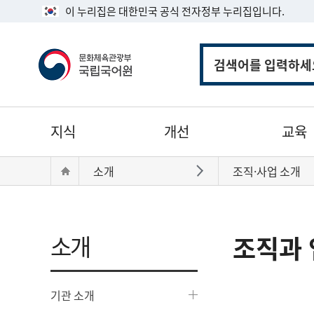
이 누리집은 대한민국 공식 전자정부 누리집입니다.
통
합
검
색
주
지식
개선
교육
메
뉴
현
Home
소개
조직·사업 소개
바로가기
재
위
치:
소개
조직과 
기관 소개