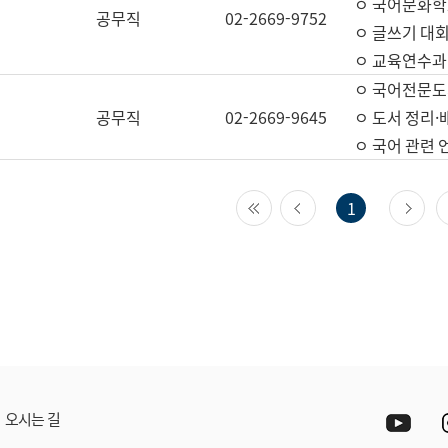
ㅇ 국어문화학
공무직
02-2669-9752
ㅇ 글쓰기 대회
ㅇ 교육연수과
ㅇ 국어전문도
공무직
02-2669-9645
ㅇ 도서 정리·
ㅇ 국어 관련
첫 페이지
이전 페이지
다
1
Yout
오시는 길