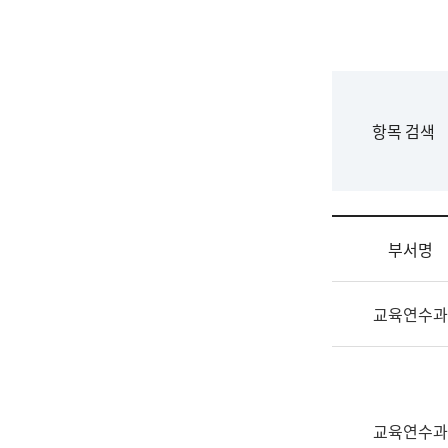
국
립
국
어
원
F
항목 검색
조
o
직
r
도
m
국
어
부서명
원
원
조
장
교육연수과
직
기
및
획
업
연
무
수
소
부
교육연수과
개
기