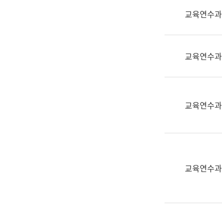
실
교육연수과
어
문
연
구
교육연수과
과
어
문
연
교육연수과
구
과
(사
전
팀)
교육연수과
언
어
정
보
과