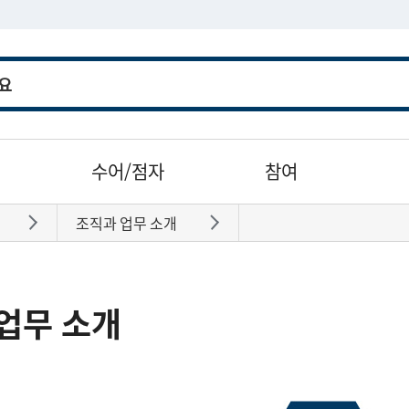
수어/점자
참여
조직과 업무 소개
바로가기
바로가기
업무 소개