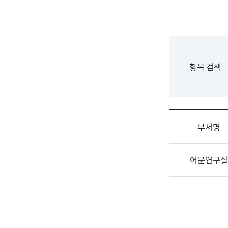
국
립
국
어
원
F
항목 검색
조
o
직
r
도
m
국
어
부서명
원
원
조
장
어문연구실
직
기
및
획
업
연
무
수
소
부
개
기