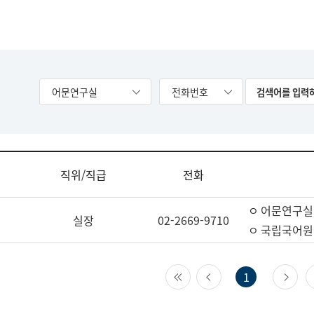
어문연구실
전화번호
직위/직급
전화
ㅇ 어문연구실
실장
02-2669-9710
ㅇ 국립국어원
첫 페이지
이전 페이지
다
1