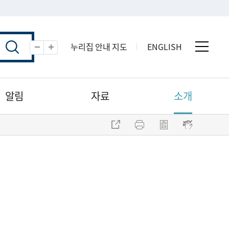
누리집 안내 지도
ENGLISH
전체 
축소
확대
알림
자료
소개
주소 복사
프린트
점자파일 내려받기
점자뷰어 보