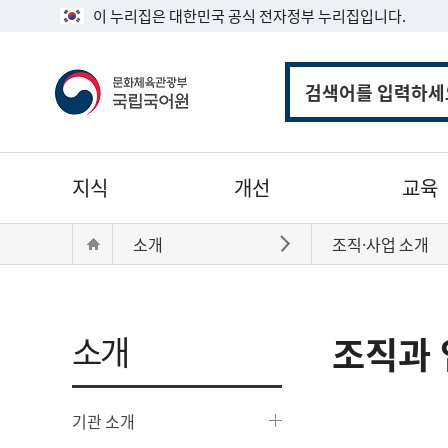
이 누리집은 대한민국 공식 전자정부 누리집입니다.
통
합
검
색
주
지식
개선
교육
메
뉴
현
Home
소개
조직·사업 소개
바로가기
재
위
치:
소개
조직과 
기관 소개