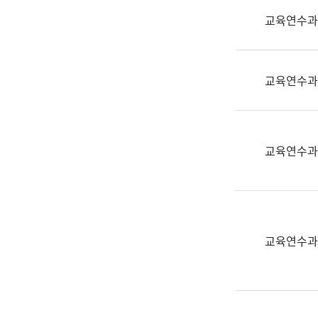
실
교육연수과
어
문
연
구
교육연수과
과
어
문
연
교육연수과
구
과
(사
전
팀)
교육연수과
언
어
정
보
과