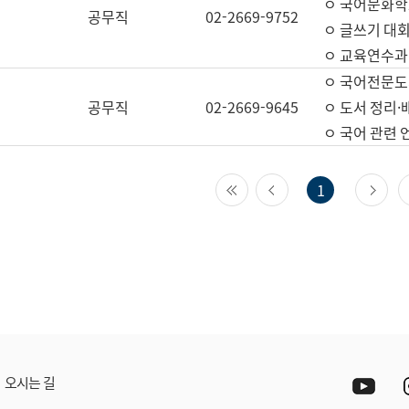
ㅇ 국어문화학
공무직
02-2669-9752
ㅇ 글쓰기 대회
ㅇ 교육연수과
ㅇ 국어전문도
공무직
02-2669-9645
ㅇ 도서 정리·
ㅇ 국어 관련
첫 페이지
이전 페이지
다
1
Yout
오시는 길