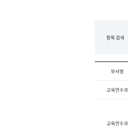
국
립
국
어
원
F
항목 검색
조
o
직
r
도
m
국
어
부서명
원
원
조
장
교육연수과
직
기
및
획
업
연
무
수
소
부
교육연수과
개
기