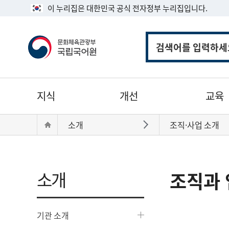
이 누리집은 대한민국 공식 전자정부 누리집입니다.
통
합
검
색
주
지식
개선
교육
메
뉴
현
Home
소개
조직·사업 소개
바로가기
재
위
치:
소개
조직과 
기관 소개