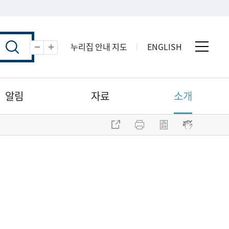
누리집 안내 지도
ENGLISH
전체 
축소
확대
알림
자료
소개
주소 복사
프린트
점자파일 내려받기
점자뷰어 보