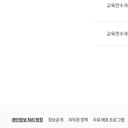
한
교육연수과
국
어
진
흥
교육연수과
과
수
어
점
자
진
흥
과
개인정보 처리 방침
정보공개
저작권 정책
무료 배포 프로그램