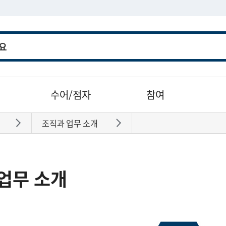
수어/점자
참여
조직과 업무 소개
바로가기
바로가기
업무 소개