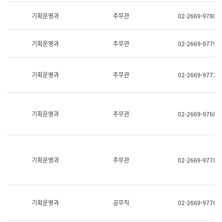
명,
교
직
기획운영과
주무관
02-2669-9780
육
위/
연
직
수
급,
과
기획운영과
주무관
02-2669-9779
전
어
화,
문
담
연
당
기획운영과
주무관
02-2669-9773
구
업
실
무)
어
문
연
기획운영과
주무관
02-2669-9768
구
과
어
문
연
구
기획운영과
주무관
02-2669-9778
과
(사
전
팀)
언
기획운영과
공무직
02-2669-9776
어
정