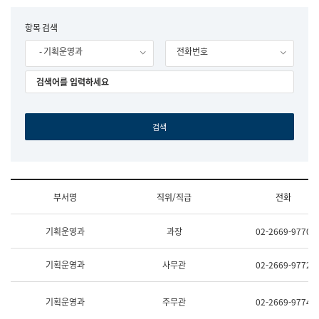
립
국
F
항목 검색
어
o
원
- 기획운영과
전화번호
r
조
m
직
도
국
어
원
원
장
기
획
연
수
부서명
직위/직급
전화
부
기
조
획
기획운영과
과장
02-2669-9770
직
운
및
영
업
과
기획운영과
사무관
02-2669-9772
무
공
소
공
개
언
기획운영과
주무관
02-2669-9774
(부
어
서
과