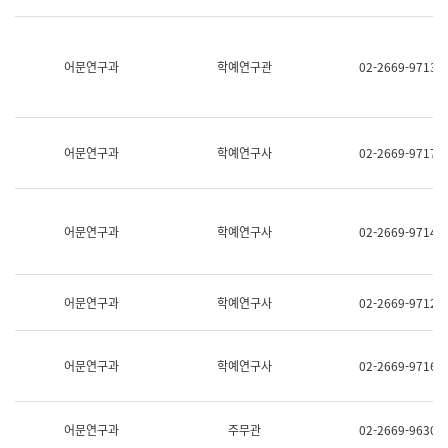
명,
교
직
육
위/
연
직
어문연구과
학예연구관
02-2669-9713
수
급,
과
전
어
화,
문
담
연
당
구
어문연구과
학예연구사
02-2669-9717
업
실
무)
어
문
연
어문연구과
학예연구사
02-2669-9714
구
과
어
문
어문연구과
학예연구사
02-2669-9712
연
구
과
(사
어문연구과
학예연구사
02-2669-9716
전
팀)
언
어
어문연구과
주무관
02-2669-9630
정