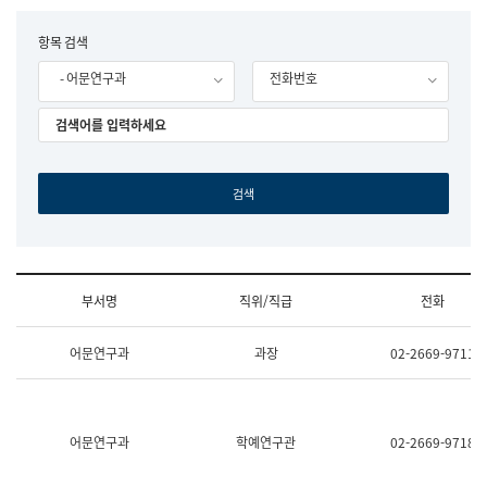
립
국
F
항목 검색
어
o
원
- 어문연구과
전화번호
r
조
m
직
도
국
어
원
원
장
기
획
연
수
부서명
직위/직급
전화
부
기
조
획
어문연구과
과장
02-2669-9711
직
운
및
영
업
과
무
공
소
공
어문연구과
학예연구관
02-2669-9718
개
언
(부
어
서
과