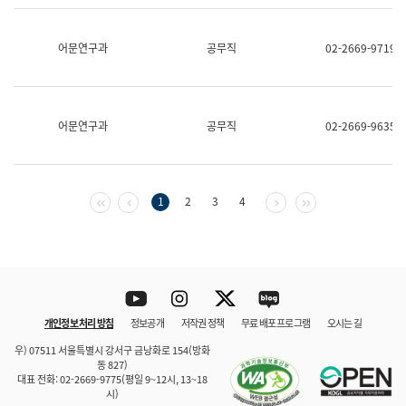
보
과
한
어문연구과
공무직
02-2669-9719
국
어
진
흥
과
어문연구과
공무직
02-2669-9635
수
어
점
자
진
첫 페이지
이전 페이지
다음 페이지
마지막 페이지
1
2
3
4
흥
과
Youtube
Instagram
Twitter
blog
개인정보 처리 방침
정보공개
저작권 정책
무료 배포 프로그램
오시는 길
바로 가기
문체부와 소속기관
우) 07511 서울특별시 강서구 금낭화로 154(방화
동 827)
대표 전화: 02-2669-9775(평일 9~12시, 13~18
시)