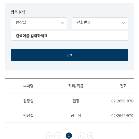
립
국
F
항목 검색
어
o
원
원장실
전화번호
r
조
m
직
도
국
어
원
원
장
기
획
연
수
부서명
직위/직급
전화
부
기
조
획
원장실
원장
02-2669-9700
직
운
및
영
업
과
원장실
공무직
02-2669-9702
무
공
소
공
개
언
(부
어
첫 페이지
이전 페이지
다음 페이지
마지막 페이지
1
서
과