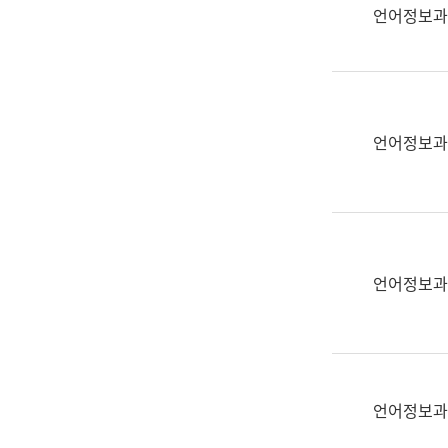
실
언어정보과
어
문
연
구
과
언어정보과
어
문
연
구
과
(사
언어정보과
전
팀)
언
어
정
언어정보과
보
과