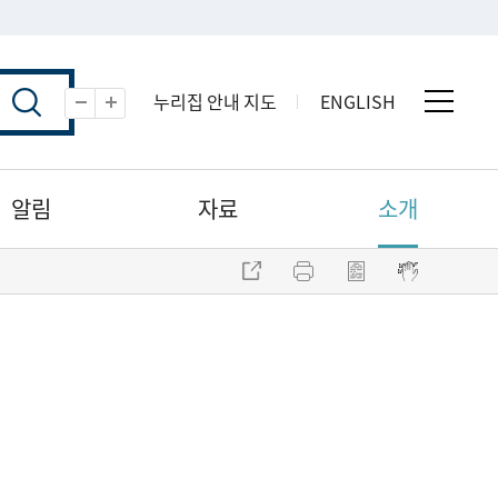
누리집 안내 지도
ENGLISH
전체 
축소
확대
알림
자료
소개
주소 복사
프린트
점자파일 내려받기
점자뷰어 보