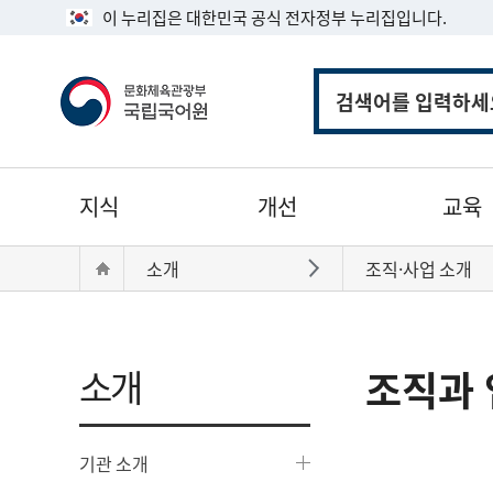
이 누리집은 대한민국 공식 전자정부 누리집입니다.
통
합
검
색
주
지식
개선
교육
메
뉴
현
Home
소개
조직·사업 소개
바로가기
재
위
치:
소개
조직과 
기관 소개