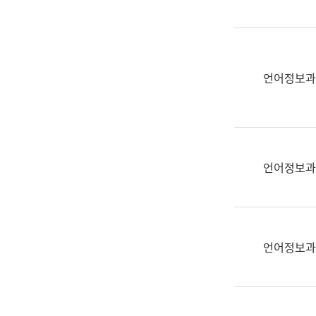
(부
획
서
운
명,
영
직
과
위/
언어정보과
공
직
공
급,
언
전
어
화,
과
담
교
언어정보과
당
육
업
연
무)
수
과
언어정보과
어
문
연
구