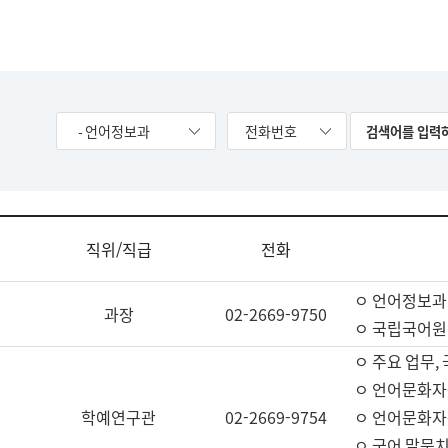
- 언어정보과
전화번호
직위/직급
전화
ㅇ 언어정보과
과장
02-2669-9750
ㅇ 국립국어원
ㅇ 주요 업무,
ㅇ 언어문화자
학예연구관
02-2669-9754
ㅇ 언어문화자
ㅇ 국어 말뭉치