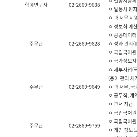
ㅇ 인공지능의
학예연구사
02-2669-9638
ㅇ 말뭉치 원자
ㅇ 과 서무 지
ㅇ 정보화 예산
ㅇ 공공데이터 
주무관
02-2669-9628
ㅇ 성과 관리(
ㅇ 국립국어원
ㅇ 국가정보자
ㅇ 세부사업(
(용어 관리 체
주무관
02-2669-9649
ㅇ 과 서무, 
ㅇ 공무직, 계
ㅇ 관서 지급
ㅇ 국립국어원
ㅇ 국립국어원
주무관
02-2669-9759
ㅇ 개인 정보 