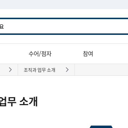
수어/점자
참여
조직과 업무 소개
바로가기
바로가기
업무 소개