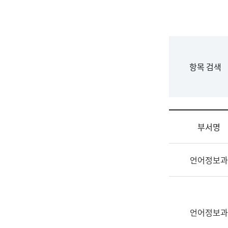
국
립
국
어
원
F
항목 검색
조
o
직
r
도
m
국
어
부서명
원
원
조
장
언어정보과
직
기
및
획
업
연
무
수
소
언어정보과
부
개
기