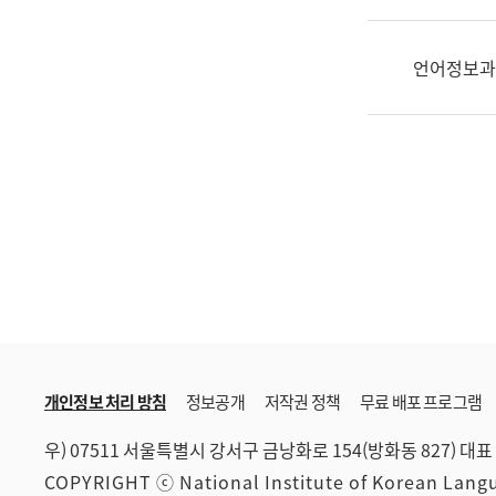
한
국
어
언어정보과
진
흥
과
수
어
점
자
진
흥
과
개인정보 처리 방침
정보공개
저작권 정책
무료 배포 프로그램
우) 07511 서울특별시 강서구 금낭화로 154(방화동 827)
대표 
COPYRIGHT ⓒ National Institute of Korean Lan