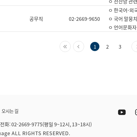
ㅇ 전산망 관련
ㅇ 한국어-외
공무직
02-2669-9650
ㅇ 국어 말뭉치
ㅇ 언어문화자원
첫 페이지
이전 페이지
1
2
3
Yout
오시는 길
전화: 02-2669-9775(평일 9~12시, 13~18시)
guage ALL RIGHTS RESERVED.