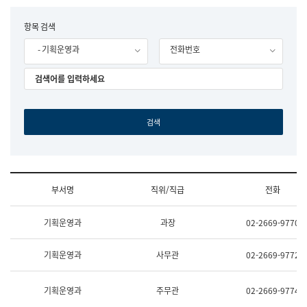
립
국
F
항목 검색
어
o
원
- 기획운영과
전화번호
r
조
m
직
도
국
어
원
원
장
기
획
연
수
부서명
직위/직급
전화
부
기
조
획
기획운영과
과장
02-2669-9770
직
운
및
영
업
과
기획운영과
사무관
02-2669-9772
무
공
소
공
개
언
기획운영과
주무관
02-2669-9774
(부
어
서
과