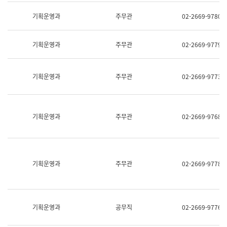
명,
교
직
기획운영과
주무관
02-2669-9780
육
위/
연
직
수
급,
과
기획운영과
주무관
02-2669-9779
전
어
화,
문
담
연
당
기획운영과
주무관
02-2669-9773
구
업
실
무)
어
문
연
기획운영과
주무관
02-2669-9768
구
과
어
문
연
구
기획운영과
주무관
02-2669-9778
과
(사
전
팀)
언
기획운영과
공무직
02-2669-9776
어
정