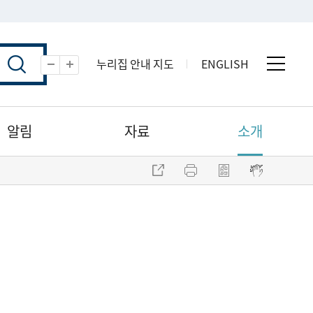
누리집 안내 지도
ENGLISH
전체 
축소
확대
알림
자료
소개
주소 복사
프린트
점자파일 내려받기
점자뷰어 보