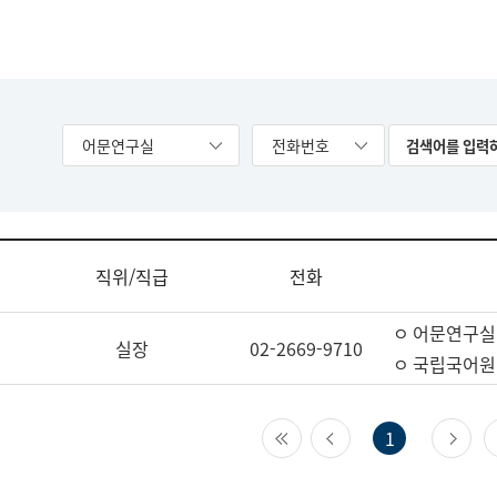
어문연구실
전화번호
직위/직급
전화
ㅇ 어문연구실
실장
02-2669-9710
ㅇ 국립국어원
첫 페이지
이전 페이지
다
1