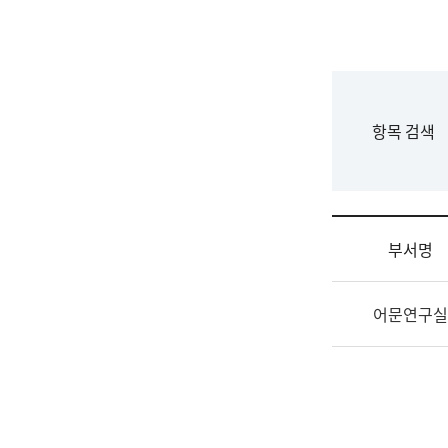
국
립
국
어
원
F
항목 검색
조
o
직
r
도
m
국
어
부서명
원
원
조
장
어문연구실
직
기
및
획
업
연
무
수
소
부
개
기