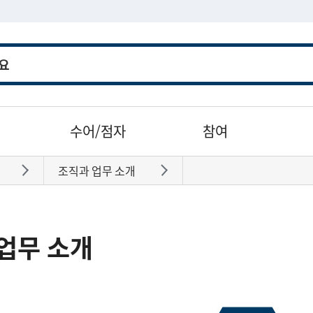
수어/점자
참여
조직과 업무 소개
바로가기
바로가기
업무 소개