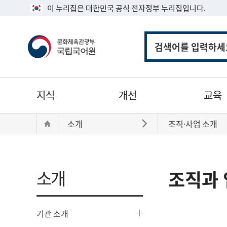
이 누리집은 대한민국 공식 전자정부 누리집입니다.
통
합
검
색
주
지식
개선
교육
메
뉴
현
Home
소개
조직·사업 소개
바로가기
재
위
치:
소개
조직과 
기관 소개