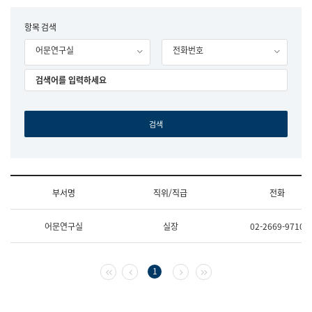
립
국
F
항목 검색
어
o
원
어문연구실
전화번호
r
조
m
직
도
국
어
원
원
장
기
획
연
수
부서명
직위/직급
전화
부
기
조
획
어문연구실
실장
02-2669-9710
직
운
및
영
업
과
무
공
첫 페이지
이전 페이지
다음 페이지
마지막 페이지
1
소
공
개
언
(부
어
서
과