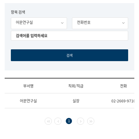
립
국
F
항목 검색
어
o
원
어문연구실
전화번호
r
조
m
직
도
국
어
원
원
장
기
획
연
수
부서명
직위/직급
전화
부
기
조
획
어문연구실
실장
02-2669-9710
직
운
및
영
업
과
무
공
첫 페이지
이전 페이지
다음 페이지
마지막 페이지
1
소
공
개
언
(부
어
서
과