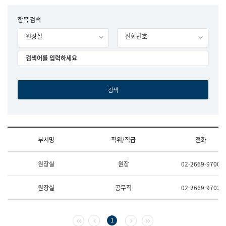
립
국
F
항목 검색
어
o
원
원장실
전화번호
r
조
m
직
도
국
어
원
원
장
기
획
연
수
부서명
직위/직급
전화
부
기
조
획
원장실
원장
02-2669-9700
직
운
및
영
업
과
원장실
공무직
02-2669-9702
무
공
소
공
개
언
(부
어
첫 페이지
이전 페이지
다음 페이지
마지막 페이지
1
서
과