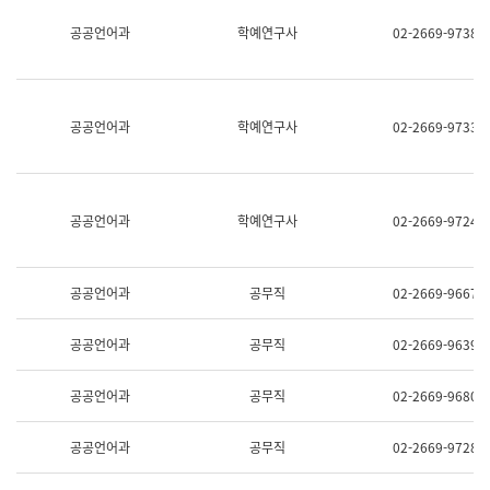
명,
교
공공언어과
학예연구사
02-2669-9738
직
육
위/
연
직
수
급,
과
전
어
공공언어과
학예연구사
02-2669-9733
화,
문
담
연
당
구
업
실
무)
어
공공언어과
학예연구사
02-2669-9724
문
연
구
과
공공언어과
공무직
02-2669-9667
어
문
연
공공언어과
공무직
02-2669-9639
구
과
(사
공공언어과
공무직
02-2669-9680
전
팀)
언
공공언어과
공무직
02-2669-9728
어
정