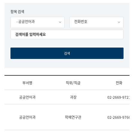
립
국
F
항목 검색
어
o
원
- 공공언어과
전화번호
r
조
m
직
도
국
어
원
원
장
기
획
연
수
부서명
직위/직급
전화
부
기
조
획
공공언어과
과장
02-2669-9721
직
운
및
영
업
과
무
공
공공언어과
학예연구관
02-2669-9766
소
공
개
언
(부
어
서
과