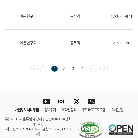
보
과
한
어문연구과
공무직
02-2669-9719
국
어
진
흥
과
어문연구과
공무직
02-2669-9635
수
어
점
자
진
첫 페이지
이전 페이지
다음 페이지
마지막 페이지
1
2
3
4
흥
과
Youtube
Instagram
Twitter
blog
개인정보 처리 방침
정보공개
저작권 정책
무료 배포 프로그램
오시는 길
바로 가기
문체부와 소속기관
우) 07511 서울특별시 강서구 금낭화로 154(방화
동 827)
대표 전화: 02-2669-9775(평일 9~12시, 13~18
시)