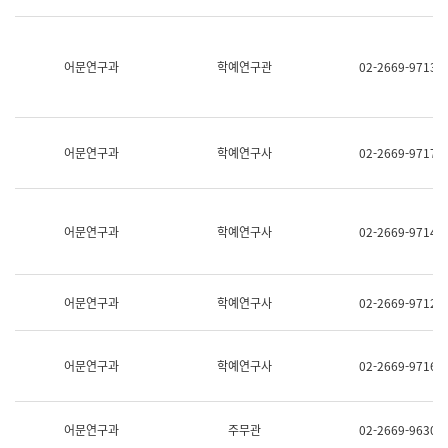
명,
교
직
육
위/
연
직
어문연구과
학예연구관
02-2669-9713
수
급,
과
전
어
화,
문
담
연
당
구
어문연구과
학예연구사
02-2669-9717
업
실
무)
어
문
연
어문연구과
학예연구사
02-2669-9714
구
과
어
문
어문연구과
학예연구사
02-2669-9712
연
구
과
(사
어문연구과
학예연구사
02-2669-9716
전
팀)
언
어
어문연구과
주무관
02-2669-9630
정