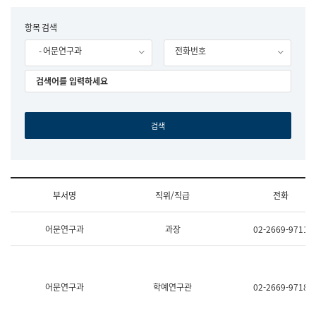
립
국
F
항목 검색
어
o
원
- 어문연구과
전화번호
r
조
m
직
도
국
어
원
원
장
기
획
연
수
부서명
직위/직급
전화
부
기
조
획
어문연구과
과장
02-2669-9711
직
운
및
영
업
과
무
공
소
공
어문연구과
학예연구관
02-2669-9718
개
언
(부
어
서
과