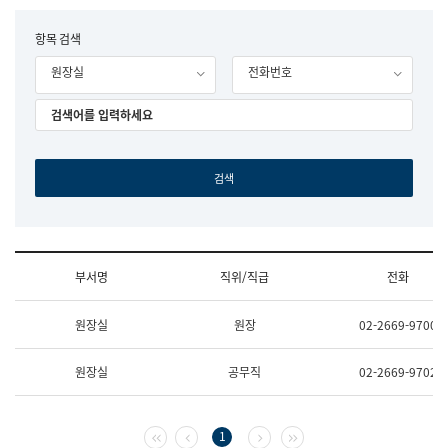
립
국
F
항목 검색
어
o
원
원장실
전화번호
r
조
m
직
도
국
어
원
원
장
기
획
연
수
부서명
직위/직급
전화
부
기
조
획
원장실
원장
02-2669-9700
직
운
및
영
업
과
원장실
공무직
02-2669-9702
무
공
소
공
개
언
(부
어
첫 페이지
이전 페이지
다음 페이지
마지막 페이지
1
서
과