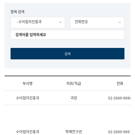
립
국
F
항목 검색
어
o
원
- 수어점자진흥과
전화번호
r
조
m
직
도
국
어
원
원
장
기
획
연
수
부서명
직위/직급
전화
부
기
조
획
수어점자진흥과
과장
02-2669-9690
직
운
및
영
업
과
무
공
소
공
개
언
(부
어
수어점자진흥과
학예연구관
02-2669-9691
서
과