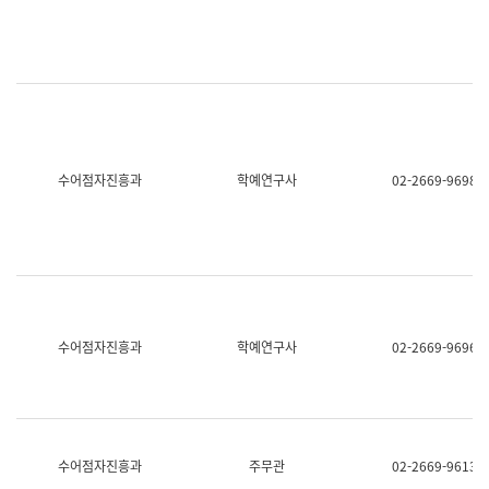
명,
교
직
육
위/
연
직
수
급,
과
전
어
화,
문
담
연
당
구
수어점자진흥과
학예연구사
02-2669-9698
업
실
무)
어
문
연
구
과
어
문
연
수어점자진흥과
학예연구사
02-2669-9696
구
과
(사
전
팀)
언
어
수어점자진흥과
주무관
02-2669-9613
정