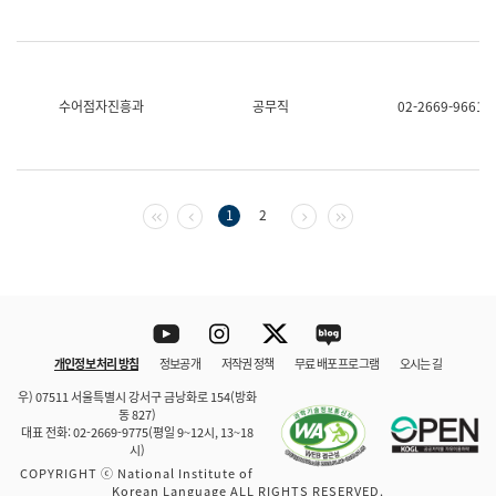
수어점자진흥과
공무직
02-2669-9661
첫 페이지
이전 페이지
다음 페이지
마지막 페이지
1
2
Youtube
Instagram
Twitter
blog
개인정보 처리 방침
정보공개
저작권 정책
무료 배포 프로그램
오시는 길
바로 가기
문체부와 소속기관
우) 07511 서울특별시 강서구 금낭화로 154(방화
동 827)
대표 전화: 02-2669-9775(평일 9~12시, 13~18
시)
COPYRIGHT ⓒ National Institute of
Korean Language ALL RIGHTS RESERVED.