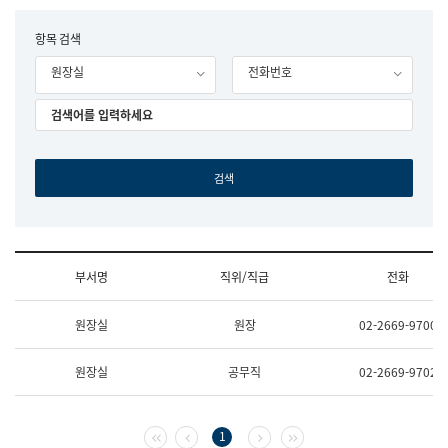
립
국
F
항목 검색
어
o
원
원장실
전화번호
r
조
m
직
도
국
어
원
원
장
기
획
연
수
부서명
직위/직급
전화
부
기
조
획
원장실
원장
02-2669-9700
직
운
및
영
업
과
원장실
공무직
02-2669-9702
무
공
소
공
개
언
(부
어
첫 페이지
이전 페이지
다음 페이지
마지막 페이지
1
서
과