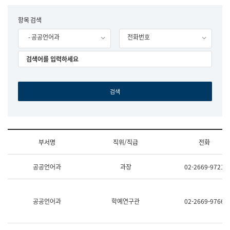
립
국
F
항목 검색
어
o
원
- 공공언어과
전화번호
r
조
m
직
도
국
어
원
원
장
기
획
연
수
부서명
직위/직급
전화
부
기
조
획
공공언어과
과장
02-2669-9721
직
운
및
영
업
과
무
공
공공언어과
학예연구관
02-2669-9766
소
공
개
언
(부
어
서
과