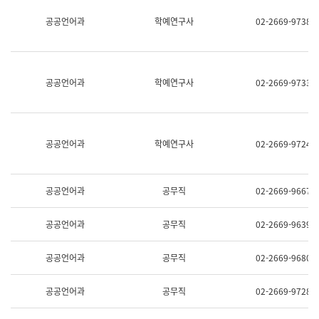
명,
교
공공언어과
학예연구사
02-2669-9738
직
육
위/
연
직
수
급,
과
전
어
공공언어과
학예연구사
02-2669-9733
화,
문
담
연
당
구
업
실
무)
어
공공언어과
학예연구사
02-2669-9724
문
연
구
과
공공언어과
공무직
02-2669-9667
어
문
연
공공언어과
공무직
02-2669-9639
구
과
(사
공공언어과
공무직
02-2669-9680
전
팀)
언
공공언어과
공무직
02-2669-9728
어
정