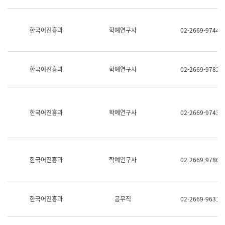
명,
교
직
육
위/
연
한국어진흥과
학예연구사
02-2669-9744
직
수
급,
과
전
어
화,
문
담
연
한국어진흥과
학예연구사
02-2669-9782
당
구
업
실
무)
어
문
연
한국어진흥과
학예연구사
02-2669-9743
구
과
어
문
연
한국어진흥과
학예연구사
02-2669-9786
구
과
(사
전
팀)
한국어진흥과
공무직
02-2669-9631
언
어
정