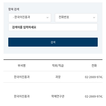
립
국
F
항목 검색
어
o
원
- 한국어진흥과
전화번호
r
조
m
직
도
국
어
원
원
장
기
획
연
수
부서명
직위/직급
전화
부
기
조
획
한국어진흥과
과장
02-2669-9742
직
운
및
영
업
과
무
공
소
공
한국어진흥과
학예연구관
02-2669-9742
개
언
(부
어
서
과