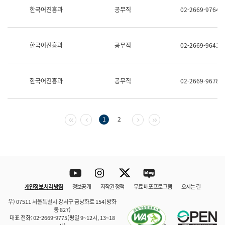
보
한국어진흥과
공무직
02-2669-9764
과
한
국
어
한국어진흥과
공무직
02-2669-9641
진
흥
과
수
한국어진흥과
공무직
02-2669-9678
어
점
자
진
흥
첫 페이지
이전 페이지
다음 페이지
마지막 페이지
1
2
과
Youtube
Instagram
Twitter
blog
개인정보 처리 방침
정보공개
저작권 정책
무료 배포 프로그램
오시는 길
바로 가기
문체부와 소속기관
우) 07511 서울특별시 강서구 금낭화로 154(방화
동 827)
대표 전화: 02-2669-9775(평일 9~12시, 13~18