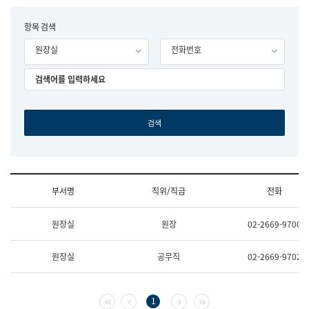
립
국
F
항목 검색
어
o
원
원장실
전화번호
r
조
m
직
도
국
어
원
원
장
기
획
연
수
부서명
직위/직급
전화
부
기
조
획
원장실
원장
02-2669-9700
직
운
및
영
업
과
원장실
공무직
02-2669-9702
무
공
소
공
개
언
(부
어
첫 페이지
이전 페이지
다음 페이지
마지막 페이지
1
서
과