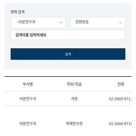
립
국
F
항목 검색
어
o
원
- 어문연구과
전화번호
r
조
m
직
도
국
어
원
원
장
기
획
연
수
부서명
직위/직급
전화
부
기
조
획
어문연구과
과장
02-2669-9711
직
운
및
영
업
과
무
공
소
공
어문연구과
학예연구관
02-2669-9718
개
언
(부
어
서
과