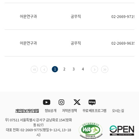
보
과
한
어문연구과
공무직
02-2669-9719
국
어
진
흥
과
어문연구과
공무직
02-2669-9635
수
어
점
자
진
첫 페이지
이전 페이지
다음 페이지
마지막 페이지
1
2
3
4
흥
과
Youtube
Instagram
Twitter
blog
개인정보 처리 방침
정보공개
저작권 정책
무료 배포 프로그램
오시는 길
바로 가기
문체부와 소속기관
우) 07511 서울특별시 강서구 금낭화로 154(방화
동 827)
대표 전화: 02-2669-9775(평일 9~12시, 13~18
시)