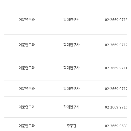
명,
교
직
육
위/
연
직
어문연구과
학예연구관
02-2669-9713
수
급,
과
전
어
화,
문
담
연
당
구
어문연구과
학예연구사
02-2669-9717
업
실
무)
어
문
연
어문연구과
학예연구사
02-2669-9714
구
과
어
문
어문연구과
학예연구사
02-2669-9712
연
구
과
(사
어문연구과
학예연구사
02-2669-9716
전
팀)
언
어
어문연구과
주무관
02-2669-9630
정