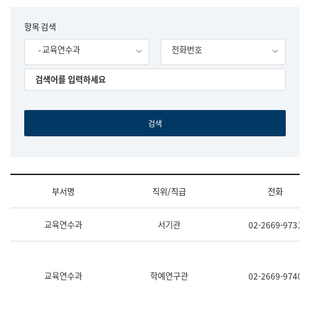
립
국
F
항목 검색
어
o
원
- 교육연수과
전화번호
r
조
m
직
도
국
어
원
원
장
기
획
연
수
부서명
직위/직급
전화
부
기
조
획
교육연수과
서기관
02-2669-9731
직
운
및
영
업
과
무
공
소
공
교육연수과
학예연구관
02-2669-9740
개
언
(부
어
서
과