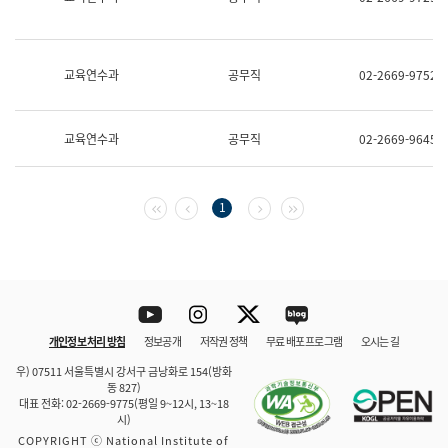
보
과
한
국
교육연수과
공무직
02-2669-9752
어
진
흥
과
교육연수과
공무직
02-2669-9645
수
어
점
자
첫 페이지
이전 페이지
다음 페이지
마지막 페이지
1
진
흥
과
Youtube
Instagram
Twitter
blog
개인정보 처리 방침
정보공개
저작권 정책
무료 배포 프로그램
오시는 길
바로 가기
문체부와 소속기관
우) 07511 서울특별시 강서구 금낭화로 154(방화
동 827)
대표 전화: 02-2669-9775(평일 9~12시, 13~18
시)
COPYRIGHT ⓒ National Institute of