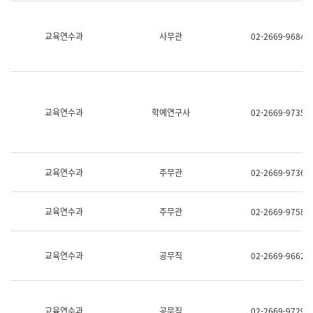
명,
교
직
육
위/
연
교육연수과
사무관
02-2669-9684
직
수
급,
과
전
어
화,
문
담
연
당
구
교육연수과
학예연구사
02-2669-9735
업
실
무)
어
문
연
구
교육연수과
주무관
02-2669-9736
과
어
문
교육연수과
주무관
02-2669-9758
연
구
과
(사
교육연수과
공무직
02-2669-9662
전
팀)
언
어
정
교육연수과
공무직
02-2669-9729