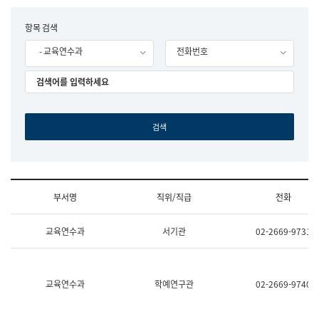
립
국
F
항목 검색
어
o
원
- 교육연수과
전화번호
r
조
m
직
도
국
어
원
원
장
기
획
연
수
부서명
직위/직급
전화
부
기
조
획
교육연수과
서기관
02-2669-9731
직
운
및
영
업
과
무
공
소
공
교육연수과
학예연구관
02-2669-9740
개
언
(부
어
서
과