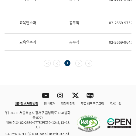
보
과
한
국
교육연수과
공무직
02-2669-9752
어
진
흥
과
교육연수과
공무직
02-2669-9645
수
어
점
자
첫 페이지
이전 페이지
다음 페이지
마지막 페이지
1
진
흥
과
Youtube
Instagram
Twitter
blog
개인정보 처리 방침
정보공개
저작권 정책
무료 배포 프로그램
오시는 길
바로 가기
문체부와 소속기관
우) 07511 서울특별시 강서구 금낭화로 154(방화
동 827)
대표 전화: 02-2669-9775(평일 9~12시, 13~18
시)
COPYRIGHT ⓒ National Institute of