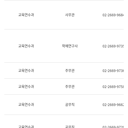
명,
교
직
육
위/
연
교육연수과
사무관
02-2669-9684
직
수
급,
과
전
어
화,
문
담
연
당
구
교육연수과
학예연구사
02-2669-9735
업
실
무)
어
문
연
구
교육연수과
주무관
02-2669-9736
과
어
문
교육연수과
주무관
02-2669-9758
연
구
과
(사
교육연수과
공무직
02-2669-9662
전
팀)
언
어
정
교육연수과
공무직
02-2669-9729