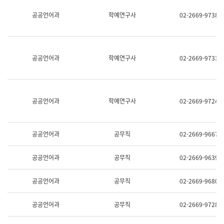
명,
교
공공언어과
학예연구사
02-2669-9738
직
육
위/
연
직
수
급,
과
전
어
공공언어과
학예연구사
02-2669-9733
화,
문
담
연
당
구
업
실
무)
어
공공언어과
학예연구사
02-2669-9724
문
연
구
과
공공언어과
공무직
02-2669-9667
어
문
연
공공언어과
공무직
02-2669-9639
구
과
(사
공공언어과
공무직
02-2669-9680
전
팀)
언
공공언어과
공무직
02-2669-9728
어
정