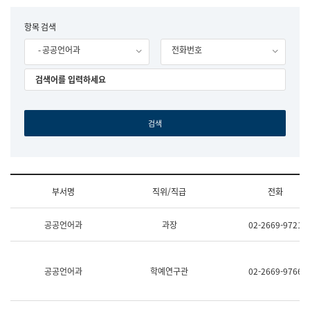
립
국
F
항목 검색
어
o
원
- 공공언어과
전화번호
r
조
m
직
도
국
어
원
원
장
기
획
연
수
부서명
직위/직급
전화
부
기
조
획
공공언어과
과장
02-2669-9721
직
운
및
영
업
과
무
공
공공언어과
학예연구관
02-2669-9766
소
공
개
언
(부
어
서
과