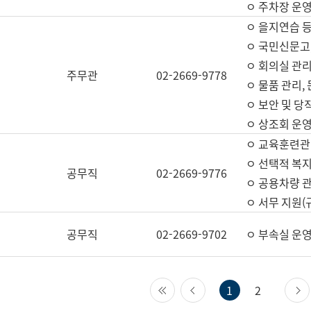
ㅇ 주차장 운
ㅇ 을지연습 
ㅇ 국민신문고,
ㅇ 회의실 관리
주무관
02-2669-9778
ㅇ 물품 관리,
ㅇ 보안 및 당
ㅇ 상조회 운
ㅇ 교육훈련관
ㅇ 선택적 복지
공무직
02-2669-9776
ㅇ 공용차량 관
ㅇ 서무 지원(
공무직
02-2669-9702
ㅇ 부속실 운
첫 페이지
이전 페이지
1
2