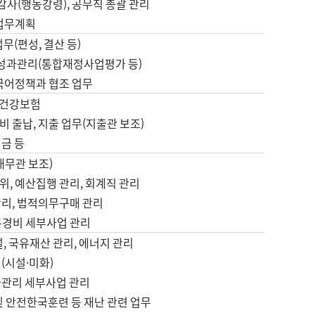
 감사(행동강령), 공무직 총괄 관리
 업무계획
업무(편성, 결산 등)
, 성과관리(통합재정사업평가 등)
 국어정책과 협조 업무
, 건강보험
 출납, 지출 업무(지출관 보조)
금 등
재무관 보조)
, 예산집행 관리, 회계직 관리
관리, 법적의무구매 관리
본경비 세부사업 관리
설, 국유재산 관리, 에너지 관리
(시설·미화)
사관리 세부사업 관리
및 안전한국훈련 등 재난 관련 업무