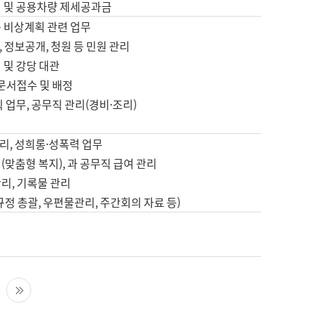
영 및 공용차량 제세공과금
등 비상계획 관련 업무
 정보공개, 청원 등 민원 관리
 및 강당 대관
 문서접수 및 배정
직 업무, 공무직 관리(경비·조리)
영
리, 성희롱·성폭력 업무
(맞춤형 복지), 과 공무직 급여 관리
리, 기록물 관리
규정 총괄, 우편물관리, 주간회의 자료 등)
영
다음 페이지
마지막 페이지