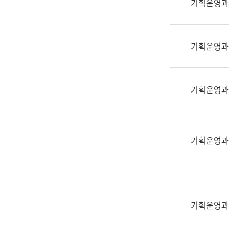
기획운영과
(부
획
서
운
명,
영
직
기획운영과
과
위/
공
직
공
급,
언
기획운영과
전
어
화,
과
담
교
당
육
기획운영과
업
연
무)
수
과
어
문
기획운영과
연
구