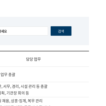
담당 업무
 업무 총괄
, 서무, 경리, 시설 관리 등 총괄
계획, 기관장 회의 등
원 채용, 상훈·징계, 복무 관리