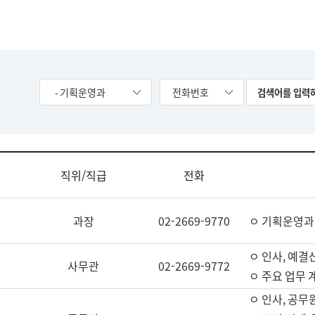
- 기획운영과
전화번호
직위/직급
전화
과장
02-2669-9770
ㅇ 기획운영과
ㅇ 인사, 예결산
사무관
02-2669-9772
ㅇ 주요 업무 
ㅇ 인사, 공무