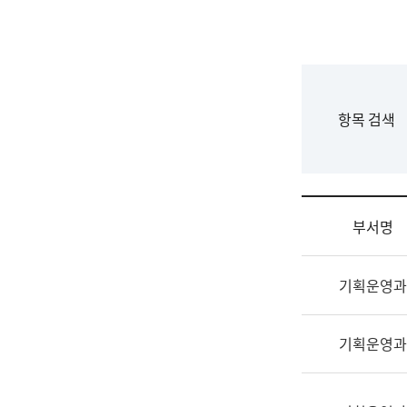
국
립
국
어
원
F
항목 검색
조
o
직
r
도
m
국
어
부서명
원
원
조
장
기획운영과
직
기
및
획
업
연
기획운영과
무
수
소
부
개
기