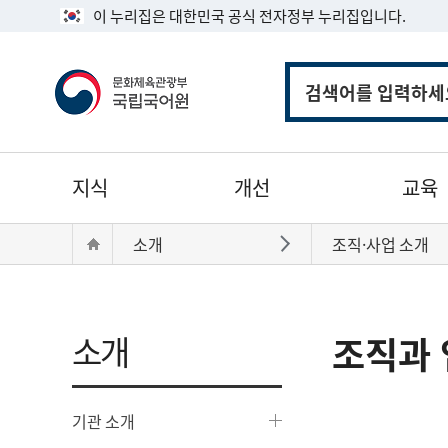
이 누리집은 대한민국 공식 전자정부 누리집입니다.
통
합
검
색
주
지식
개선
교육
메
뉴
현
Home
소개
조직·사업 소개
바로가기
재
위
치:
소개
조직과 
기관 소개