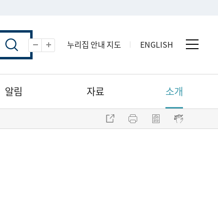
누리집 안내 지도
ENGLISH
전체 
축소
확대
알림
자료
소개
주소 복사
프린트
점자파일 내려받기
점자뷰어 보