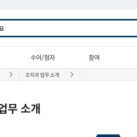
수어/점자
참여
조직과 업무 소개
바로가기
바로가기
업무 소개