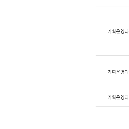
실
어
문
연
구
기획운영과
과
어
문
연
구
과
기획운영과
(사
전
팀)
기획운영과
언
어
정
보
과