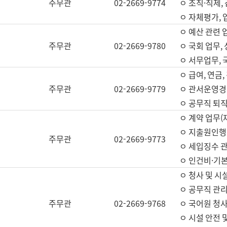
주무관
02-2669-9774
ㅇ 조직·직제,
ㅇ 자체평가,
ㅇ 예산 관련 
주무관
02-2669-9780
ㅇ 국회 업무
ㅇ 서무업무,
ㅇ 급여, 연금
주무관
02-2669-9779
ㅇ 관서운영경비
ㅇ 공무직 퇴직
ㅇ 계약 업무(
ㅇ 지출원인행위
주무관
02-2669-9773
ㅇ 세입징수 
ㅇ 인건비·기
ㅇ 청사 및 시
ㅇ 공무직 관리
주무관
02-2669-9768
ㅇ 국어원 청
ㅇ 시설 안전 