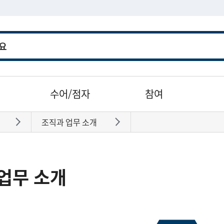
수어/점자
참여
조직과 업무 소개
바로가기
바로가기
업무 소개