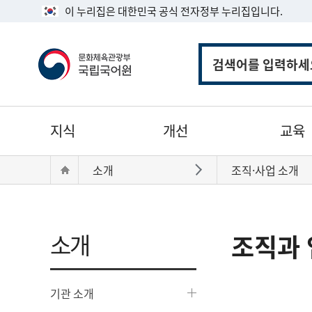
이 누리집은 대한민국 공식 전자정부 누리집입니다.
통
합
검
색
주
지식
개선
교육
메
뉴
현
Home
소개
조직·사업 소개
바로가기
재
위
치:
소개
조직과 
기관 소개