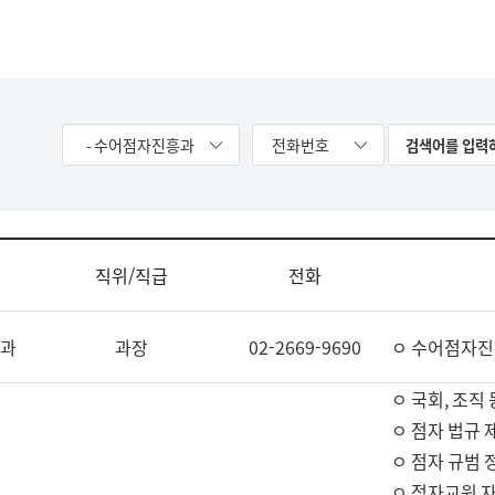
- 수어점자진흥과
전화번호
직위/직급
전화
과
과장
02-2669-9690
ㅇ 수어점자진
ㅇ 국회, 조직 
ㅇ 점자 법규 
ㅇ 점자 규범 
ㅇ 점자교원 