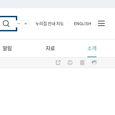
누리집 안내 지도
ENGLISH
전체 
축소
확대
알림
자료
소개
주소 복사
프린트
점자파일 내려받기
점자뷰어 보