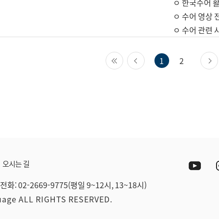
ㅇ 한국수어 활
ㅇ 수어 영상 
ㅇ 수어 관련 
첫 페이지
이전 페이지
1
2
Yout
오시는 길
전화: 02-2669-9775(평일 9~12시, 13~18시)
guage ALL RIGHTS RESERVED.