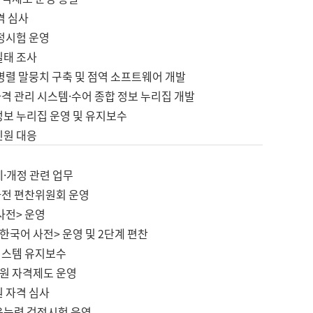
격 심사
검정시험 운영
실태 조사
병렬 말뭉치 구축 및 점역 소프트웨어 개발
격 관리 시스템·수어 종합 정보 누리집 개발
정보 누리집 운영 및 유지보수
민원 대응
제·개정 관련 업무
사전 편찬위원회 운영
사전> 운영
한국어 사전> 운영 및 2단계 편찬
시스템 유지보수
원 자격제도 운영
원 자격 심사
육능력 검정시험 운영