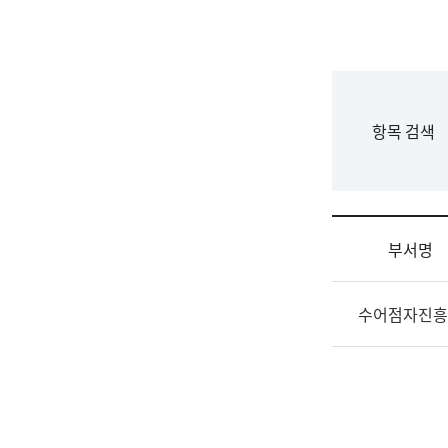
국
립
국
어
원
F
항목 검색
조
o
직
r
도
m
국
어
부서명
원
원
조
장
수어점자진흥
직
기
및
획
업
연
무
수
소
부
개
기