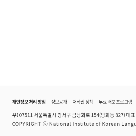
개인정보 처리 방침
정보공개
저작권 정책
무료 배포 프로그램
우) 07511 서울특별시 강서구 금낭화로 154(방화동 827)
대표 
COPYRIGHT ⓒ National Institute of Korean Lan