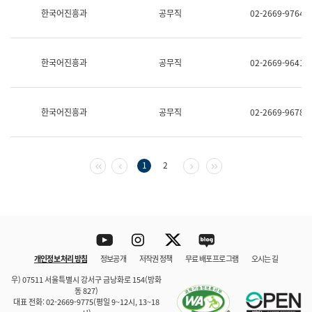
보
한국어진흥과
공무직
02-2669-9764
과
한
국
어
한국어진흥과
공무직
02-2669-9641
진
흥
과
수
한국어진흥과
공무직
02-2669-9678
어
점
자
진
흥
첫 페이지
이전 페이지
다음 페이지
마지막 페이지
1
2
과
Youtube
Instagram
Twitter
blog
개인정보 처리 방침
정보공개
저작권 정책
무료 배포 프로그램
오시는 길
바로 가기
문체부와 소속기관
우) 07511 서울특별시 강서구 금낭화로 154(방화
동 827)
대표 전화: 02-2669-9775(평일 9~12시, 13~18