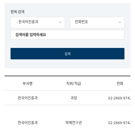
립
국
F
항목 검색
어
o
원
- 한국어진흥과
전화번호
r
조
m
직
도
국
어
원
원
장
기
획
연
수
부서명
직위/직급
전화
부
기
조
획
한국어진흥과
과장
02-2669-9742
직
운
및
영
업
과
무
공
소
공
한국어진흥과
학예연구관
02-2669-9742
개
언
(부
어
서
과