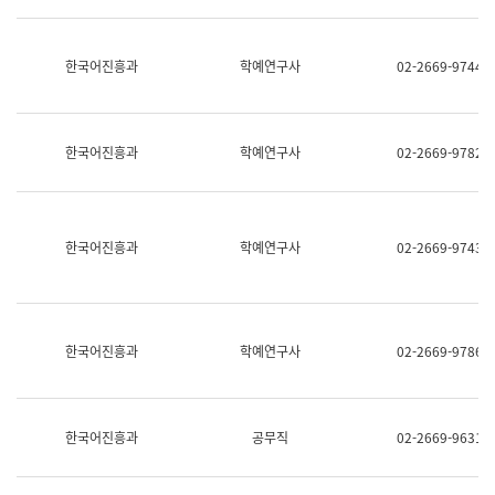
명,
교
직
육
위/
연
한국어진흥과
학예연구사
02-2669-9744
직
수
급,
과
전
어
화,
문
담
연
한국어진흥과
학예연구사
02-2669-9782
당
구
업
실
무)
어
문
연
한국어진흥과
학예연구사
02-2669-9743
구
과
어
문
연
한국어진흥과
학예연구사
02-2669-9786
구
과
(사
전
팀)
한국어진흥과
공무직
02-2669-9631
언
어
정