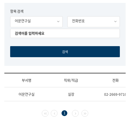
립
국
F
항목 검색
어
o
원
어문연구실
전화번호
r
조
m
직
도
국
어
원
원
장
기
획
연
수
부서명
직위/직급
전화
부
기
조
획
어문연구실
실장
02-2669-9710
직
운
및
영
업
과
무
공
첫 페이지
이전 페이지
다음 페이지
마지막 페이지
1
소
공
개
언
(부
어
서
과