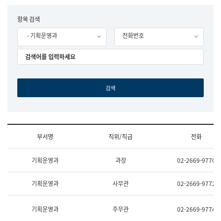
립
국
F
항목 검색
어
o
원
- 기획운영과
전화번호
r
조
m
직
도
국
어
원
원
장
기
획
연
수
부서명
직위/직급
전화
부
기
조
획
기획운영과
과장
02-2669-9770
직
운
및
영
업
과
기획운영과
사무관
02-2669-9772
무
공
소
공
개
언
기획운영과
주무관
02-2669-9774
(부
어
서
과