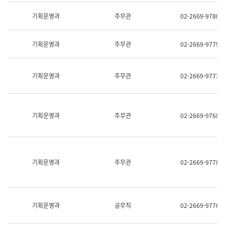
명,
교
직
기획운영과
주무관
02-2669-9780
육
위/
연
직
수
급,
과
기획운영과
주무관
02-2669-9779
전
어
화,
문
담
연
당
기획운영과
주무관
02-2669-9773
구
업
실
무)
어
문
연
기획운영과
주무관
02-2669-9768
구
과
어
문
연
구
기획운영과
주무관
02-2669-9778
과
(사
전
팀)
언
기획운영과
공무직
02-2669-9776
어
정