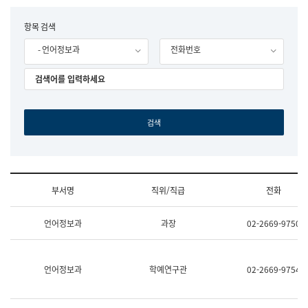
립
국
F
항목 검색
어
o
원
- 언어정보과
전화번호
r
조
m
직
도
국
어
원
원
장
기
획
연
수
부서명
직위/직급
전화
부
기
조
획
언어정보과
과장
02-2669-9750
직
운
및
영
업
과
무
공
언어정보과
학예연구관
02-2669-9754
소
공
개
언
(부
어
서
과