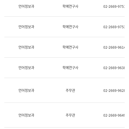
명,
교
언어정보과
학예연구사
02-2669-9751
직
육
위/
연
직
수
급,
과
언어정보과
학예연구사
02-2669-9753
전
어
화,
문
담
연
당
구
언어정보과
학예연구사
02-2669-9614
업
실
무)
어
문
연
언어정보과
학예연구사
02-2669-9638
구
과
어
문
연
언어정보과
주무관
02-2669-9628
구
과
(사
전
팀)
언어정보과
주무관
02-2669-9649
언
어
정