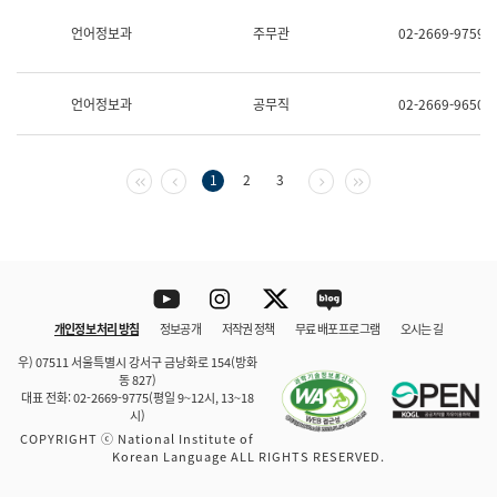
보
과
언어정보과
주무관
02-2669-9759
한
국
어
언어정보과
공무직
02-2669-9650
진
흥
과
수
첫 페이지
이전 페이지
다음 페이지
마지막 페이지
1
2
3
어
점
자
진
흥
과
Youtube
Instagram
Twitter
blog
개인정보 처리 방침
정보공개
저작권 정책
무료 배포 프로그램
오시는 길
바로 가기
문체부와 소속기관
우) 07511 서울특별시 강서구 금낭화로 154(방화
동 827)
대표 전화: 02-2669-9775(평일 9~12시, 13~18
시)
COPYRIGHT ⓒ National Institute of
Korean Language ALL RIGHTS RESERVED.