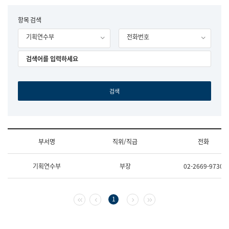
립
국
F
항목 검색
어
o
원
기획연수부
전화번호
r
조
m
직
도
국
어
원
원
장
기
획
연
수
부서명
직위/직급
전화
부
기
조
획
기획연수부
부장
02-2669-9730
직
운
및
영
업
과
무
공
첫 페이지
이전 페이지
다음 페이지
마지막 페이지
1
소
공
개
언
(부
어
서
과