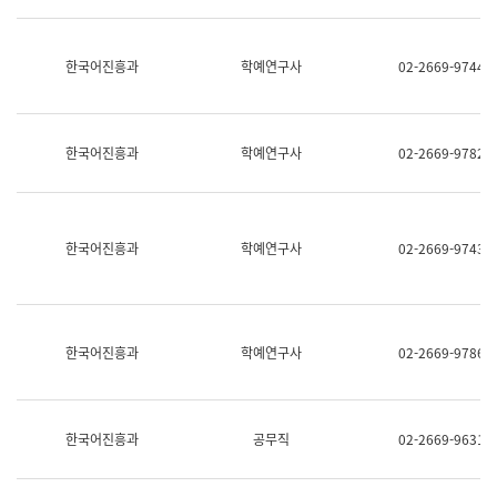
명,
교
직
육
위/
연
한국어진흥과
학예연구사
02-2669-9744
직
수
급,
과
전
어
화,
문
담
연
한국어진흥과
학예연구사
02-2669-9782
당
구
업
실
무)
어
문
연
한국어진흥과
학예연구사
02-2669-9743
구
과
어
문
연
한국어진흥과
학예연구사
02-2669-9786
구
과
(사
전
팀)
한국어진흥과
공무직
02-2669-9631
언
어
정