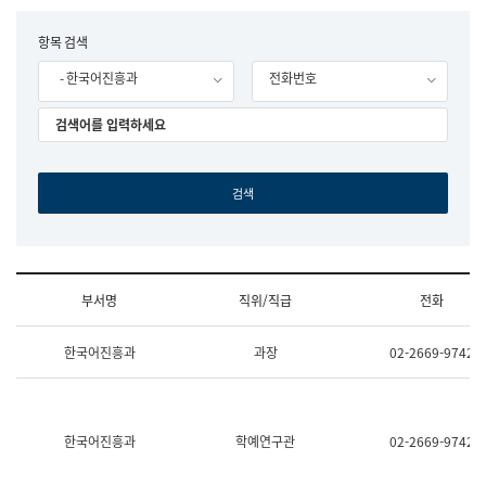
립
국
F
항목 검색
어
o
원
- 한국어진흥과
전화번호
r
조
m
직
도
국
어
원
원
장
기
획
연
수
부서명
직위/직급
전화
부
기
조
획
한국어진흥과
과장
02-2669-9742
직
운
및
영
업
과
무
공
소
공
한국어진흥과
학예연구관
02-2669-9742
개
언
(부
어
서
과