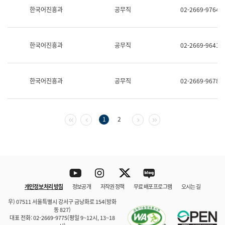
보
한국어진흥과
공무직
02-2669-9764
과
한
국
어
한국어진흥과
공무직
02-2669-9641
진
흥
과
수
한국어진흥과
공무직
02-2669-9678
어
점
자
진
흥
첫 페이지
이전 페이지
다음 페이지
마지막 페이지
1
2
과
Youtube
Instagram
Twitter
blog
개인정보 처리 방침
정보공개
저작권 정책
무료 배포 프로그램
오시는 길
바로 가기
문체부와 소속기관
우) 07511 서울특별시 강서구 금낭화로 154(방화
동 827)
대표 전화: 02-2669-9775(평일 9~12시, 13~18