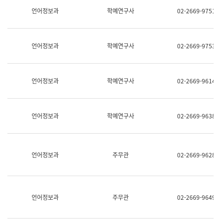
명,
교
언어정보과
학예연구사
02-2669-9751
직
육
위/
연
직
수
급,
과
언어정보과
학예연구사
02-2669-9753
전
어
화,
문
담
연
당
구
언어정보과
학예연구사
02-2669-9614
업
실
무)
어
문
연
언어정보과
학예연구사
02-2669-9638
구
과
어
문
연
언어정보과
주무관
02-2669-9628
구
과
(사
전
팀)
언어정보과
주무관
02-2669-9649
언
어
정