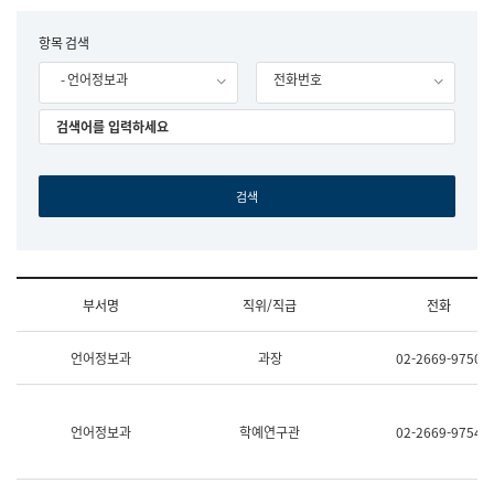
립
국
F
항목 검색
어
o
원
- 언어정보과
전화번호
r
조
m
직
도
국
어
원
원
장
기
획
연
수
부서명
직위/직급
전화
부
기
조
획
언어정보과
과장
02-2669-9750
직
운
및
영
업
과
무
공
언어정보과
학예연구관
02-2669-9754
소
공
개
언
(부
어
서
과