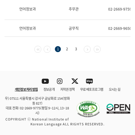
보
과
언어정보과
주무관
02-2669-9759
한
국
어
언어정보과
공무직
02-2669-9650
진
흥
과
수
첫 페이지
이전 페이지
다음 페이지
마지막 페이지
1
2
3
어
점
자
진
흥
과
Youtube
Instagram
Twitter
blog
개인정보 처리 방침
정보공개
저작권 정책
무료 배포 프로그램
오시는 길
바로 가기
문체부와 소속기관
우) 07511 서울특별시 강서구 금낭화로 154(방화
동 827)
대표 전화: 02-2669-9775(평일 9~12시, 13~18
시)
COPYRIGHT ⓒ National Institute of
Korean Language ALL RIGHTS RESERVED.